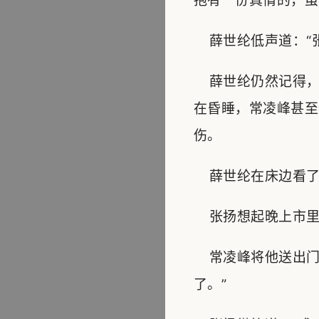
抱有一份真情的，虽
薛世纶低声道：“张
薛世纶仍然记得，
在昏睡，常凌峰甚至
伤。
薛世纶在床边看了
张扬想起晚上市里
常凌峰将他送出门
了。”