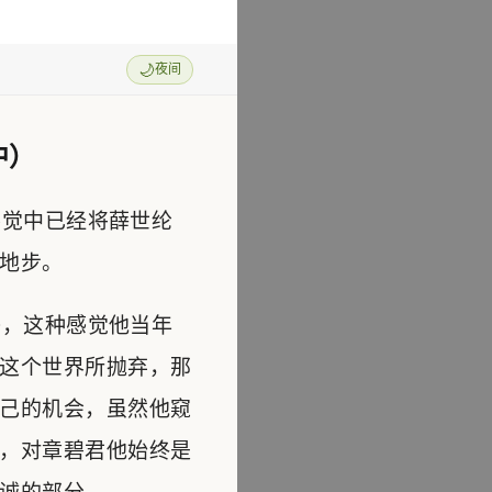
🌙
夜间
中）
觉中已经将薛世纶
地步。
，这种感觉他当年
这个世界所抛弃，那
己的机会，虽然他窥
，对章碧君他始终是