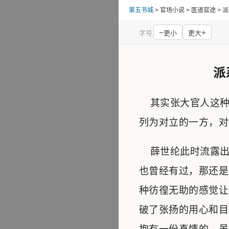
第五书城
> 官场小说 > 医道官途 
−
+
字号
更小
更大
派
其实张大官人这种
列为对立的一方，对
薛世纶此时流露出
也曾经有过，那还是
种彷徨无助的感觉让
破了张扬的用心和目