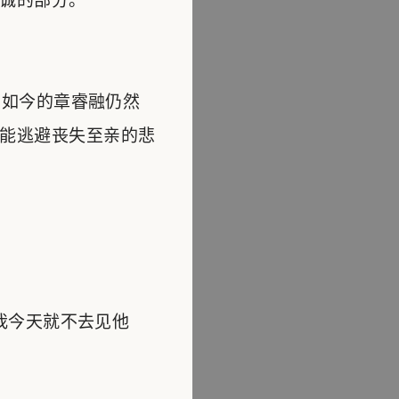
诚的部分。
如今的章睿融仍然
能逃避丧失至亲的悲
我今天就不去见他