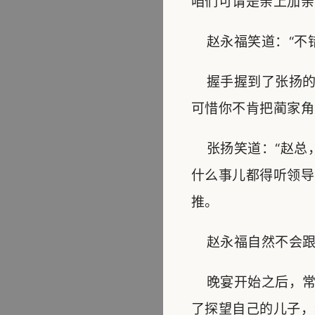
咱们可谓是亲上加亲
赵永福笑道：“不错
握手握到了张扬的
可惜你不肯把蔺家角
张扬笑道：“赵总
什么事儿都得听领导
推。
赵永福自然不会跟
晚宴开始之后，常
了探望自己的儿子，