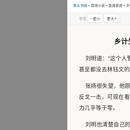
第五书城
> 官场小说 > 医道官途 
−
+
字号
更小
更大
乡计
刘明道：“这个人
甚至都没去林钰文的
张扬很失望，他原
反戈一击，可现在看
力几乎等于零。
刘明也清楚自己的