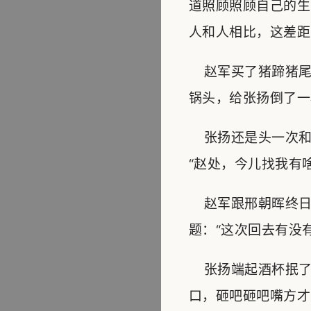
道照顾照顾自己的生
人和人相比，这差距
赵军买了猪蹄猪尾
锅头，给张扬倒了一
张扬还是头一次和
“赵处，今儿找我有
赵军跟邢朝晖终日
题：“这次回去有没
张扬端起酒杯抿了
口，砸吧砸吧嘴方才