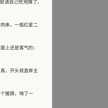
就请自己吃地摊了。
肉串，一瓶红星二
面上还是客气的：
真，开头就直奔主
个猪蹄，啃了一