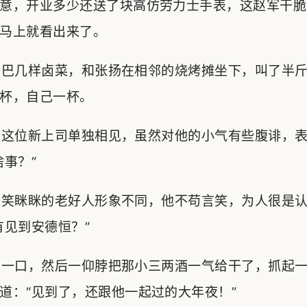
意，开业多少还送了块高仿劳力士手表，这赵军干脆
马上就看出来了。
巴几样卤菜，和张扬在相邻的烧烤摊坐下，叫了半斤
杯，自己一杯。
这位新上司单独相见，虽然对他的小气有些腹诽，表
啥事？”
笑眯眯的老好人形象不同，他不苟言笑，为人很是认
有见到安德恒？”
一口，然后一仰脖把那小三两酒一气给干了，抓起一
道：“见到了，还跟他一起过的大年夜！”