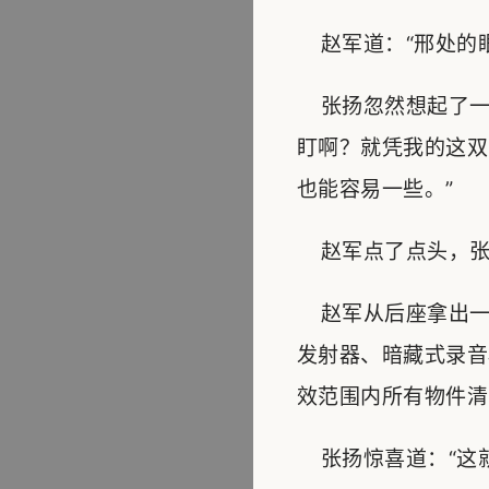
赵军道：“邢处的眼
张扬忽然想起了一
盯啊？就凭我的这双
也能容易一些。”
赵军点了点头，张
赵军从后座拿出一个
发射器、暗藏式录音
效范围内所有物件清
张扬惊喜道：“这就