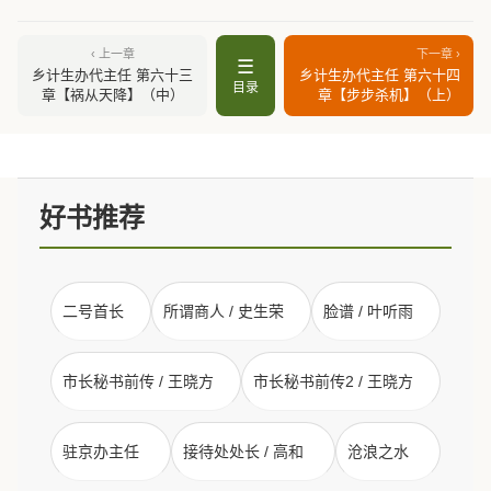
‹ 上一章
下一章 ›
☰
乡计生办代主任 第六十三
乡计生办代主任 第六十四
目录
章【祸从天降】（中）
章【步步杀机】（上）
好书推荐
二号首长
所谓商人 / 史生荣
脸谱 / 叶听雨
市长秘书前传 / 王晓方
市长秘书前传2 / 王晓方
驻京办主任
接待处处长 / 高和
沧浪之水