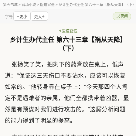
第五书城
> 官场小说 > 医道官途 > 乡计生办代主任 第六十三章【祸从天降】（下）
−
+
🌙
夜间
字号
更小
更大
医道官途
乡计生办代主任 第六十三章【祸从天降】
（下）
张扬笑了笑，把剩下的药膏放在桌上，低声
道：“保证这三天伤口不要沾水，应该可以恢复
如常的。”他转身靠在桌子上：“今天那四个人肯
定不是遇难者的亲属，他们全都携带着凶器，显
然是有预谋对我们进行攻击的。”这厮分析问题
的能力得到了明显的提高。