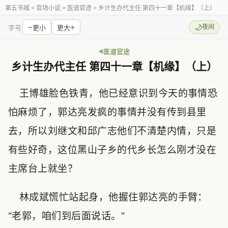
第五书城
> 官场小说 > 医道官途 > 乡计生办代主任 第四十一章【机缘】（上）
−
+
🌙
夜间
字号
更小
更大
医道官途
乡计生办代主任 第四十一章【机缘】（上）
王博雄脸色铁青，他已经意识到今天的事情恐
怕麻烦了，郭达亮发疯的事情并没有传到县里
去，所以刘继文和邱广志他们不清楚内情，只是
有些好奇，这位黑山子乡的代乡长怎么刚才没在
主席台上就坐？
林成斌慌忙站起身，他握住郭达亮的手臂：
“老郭，咱们到后面说话。”