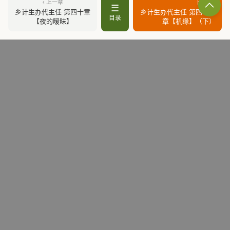
‹ 上一章
下一章 ›
☰
乡计生办代主任 第四十章
乡计生办代主任 第四十一
目录
【夜的暧昧】
章【机缘】（下）
好书推荐
接待处处长 / 高和
官道之色戒
市长秘书前传 / 王晓方
所谓商人 / 史生荣
县领导 / 史生荣
脸谱 / 叶听雨
组织部长 / 大木
追问 / 丁捷
市长秘书 / 王晓方
沧浪之水