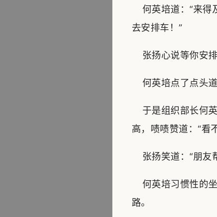
何英培道：“来得
去安排车！”
张扬心说等你安排好
何英培点了点头道：
于是组织部长何英
高，啧啧赞道：“看
张扬笑道：“朋友帮
何英培习惯性的坐
路。