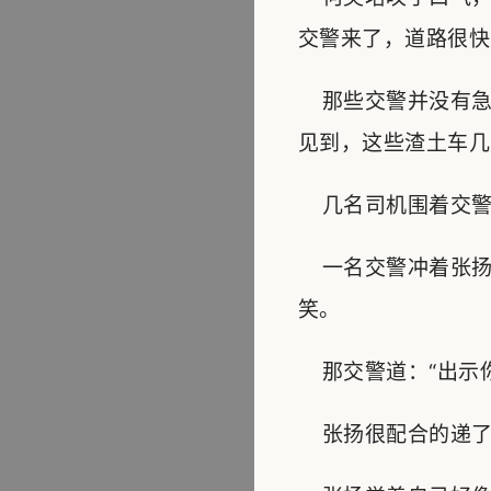
交警来了，道路很快
那些交警并没有急
见到，这些渣土车几
几名司机围着交警
一名交警冲着张扬
笑。
那交警道：“出示你
张扬很配合的递了过