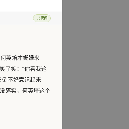
🌙
夜间
何英培才姗姗来
笑了笑：“你看我这
反倒不好意识起来
没落实，何英培这个