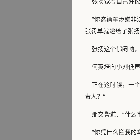
张扬觉着自己好像没
“你这辆车涉嫌非法
张罚单就递给了张扬
张扬这个郁闷呐，
何英培向小刘低声
正在这时候，一个
责人？”
那交警道：“什么事
“你凭什么拦我的车