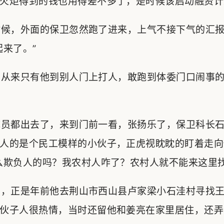
火炬得到的钱也用得差不多了，是时候该启动融资计
候，外面的保卫忽然跑了进来，上气不接下气的汇报
起来了。”
从来只有他到别人门上打人，敢跑到体委门口闹事的
员都出去了，来到门前一看，张扬乐了，保卫科长石
人的是个民工模样的小伙子，正虎视眈眈的盯着走向
么欺负人的吗？我农村人咋了？农村人就不能来这里找
，正是年前他去荆山市西山县卢家梁小石洼村寻找王
伙子人很热情，当时还留他和姜亮在家里居住，还弄