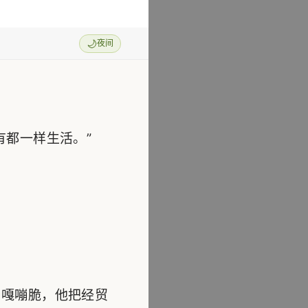
🌙
夜间
都一样生活。”
嘎嘣脆，他把经贸