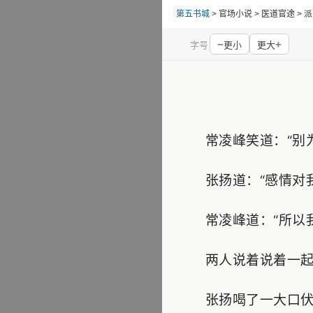
第五书城
> 官场小说 > 医道官途 
−
+
字号
更小
更大
常凌峰笑道：“别为
张扬道：“感情对我
常凌峰道：“所以我
两人说着说着一起
张扬喝了一大口伏