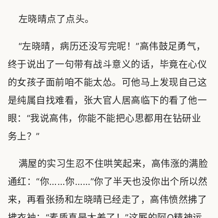
左晓晴点了点头。
“左晓晴，病历还没写完呢！”高伟鼓足勇气，
终于说出了一句带有战斗意义的话，毕竟在心仪
的女孩子面前咱不能太怂。可他马上发现自己这
是纯属自找难看，张大官人居高临下的看了他一
眼：“我说高伟，你能不能把心思都用在钻研业
务上？”
满屋的实习生忍不住哄笑起来，高伟涨的满脸
通红：“你……你……”你了半天也没你出个所以然
来，再看张扬和左晓晴已经走了，高伟愤然拂了
拂衣袖：“素质真是太差了！”这厮的阿Q精神运