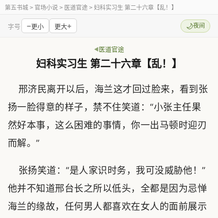
第五书城
> 官场小说 > 医道官途 > 妇科实习生 第二十六章【乱！】
−
+
🌙
夜间
字号
更小
更大
医道官途
妇科实习生 第二十六章【乱！】
邢济民离开以后，海兰这才回过脸来，看到张
扬一脸得意的样子，禁不住笑道：“小张主任果
然好本事，这么困难的事情，你一出马顿时迎刃
而解。”
张扬笑道：“是人家识时务，我可没威胁他！”
他并不知道邢台长之所以低头，全都是因为忌惮
海兰的缘故，任何男人都喜欢在女人的面前展示