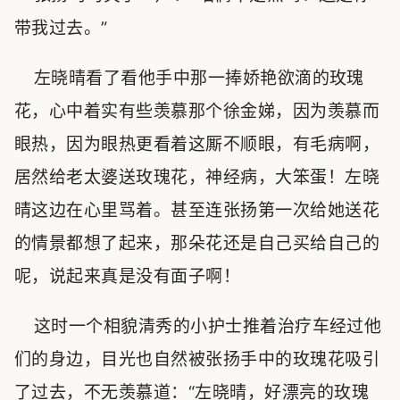
带我过去。”
左晓晴看了看他手中那一捧娇艳欲滴的玫瑰
花，心中着实有些羡慕那个徐金娣，因为羡慕而
眼热，因为眼热更看着这厮不顺眼，有毛病啊，
居然给老太婆送玫瑰花，神经病，大笨蛋！左晓
晴这边在心里骂着。甚至连张扬第一次给她送花
的情景都想了起来，那朵花还是自己买给自己的
呢，说起来真是没有面子啊！
这时一个相貌清秀的小护士推着治疗车经过他
们的身边，目光也自然被张扬手中的玫瑰花吸引
了过去，不无羡慕道：“左晓晴，好漂亮的玫瑰