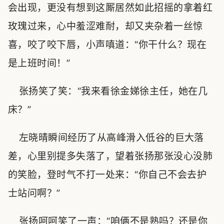
会出现，更没有想到这厮居然如此招摇的拿着红
玫瑰过来，心中羞涩难耐，却又夹杂着一丝惊
喜，咬了咬下唇，小声嗔道：“你干什么？现在
是上班时间！”
张扬笑了笑：“我来看徐金娣徐主任，她在几
床？”
左晓晴瞬间经历了从高峰滑入低谷的巨大落
差，心里别提多失落了，望着张扬那张没心没肺
的笑脸，登时气不打一处来：“你自己不会去护
士站问啊？”
张扬呵呵笑了一声：“咱俩不是熟吗？还是你