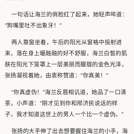
一句话让海兰的俏脸红了起来，她轻声啐道：
“狗嘴里吐不出象牙！”
两人靠窗坐着，午后的阳光从窗格中投射进
来，落在身上暖融融的好不舒服，海兰白皙的肌
肤在阳光下笼罩上一层美丽而朦胧的金色光泽，
张扬凝视着她，由衷称赞道：“你真美！”
“你真虚伪！”海兰反唇相讥道，她品了一口清
茶，小声道：“刚才见到你和邢济民说话的样
子，我才知道这世上的男人一个比一个虚伪。”
张扬的大手伸了出去想要握住海兰的小手，海