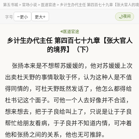
第五书城
> 官场小说 > 医道官途 > 乡计生办代主任 第四百七十九章【张大官人的
−
+
🌙
夜间
字号
更小
更大
医道官途
乡计生办代主任 第四百七十九章【张大官人
的境界】（下）
张扬本来是不想帮苏媛媛的，他对苏媛媛上次
出卖杜天野的事情耿耿于怀，认为这种人是不值
得同情的，可杜天野既然发话了，他怎么都得给
杜书记这个面子。可他一个人去好像并不合适，
想来想去，把于子良给叫上了，只说是让于子良
帮忙给朋友看病，于子良并不知道内情，可冲着
他和张扬之间的关系，他也无可推辞。