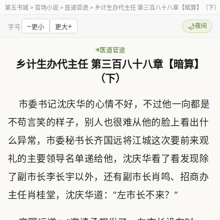
第五书城
> 官场小说 > 医道官途 > 乡计生办代主任 第三百八十八章【暗算】（下）
−
+
🌙
夜间
字号
更小
更大
医道官途
乡计生办代主任 第三百八十八章【暗算】
（下）
市委书记沈庆华的心情不好，不过他一向都是
不苟言笑的样子，别人也很难从他的脸上看出什
么异常，市委秘书长齐国远将江城这次要前来观
礼的主要领导名单递给他，沈庆华看了看发现除
了副市长李长宇以外，还有副市长肖鸣、招商办
主任肖桂堂，沈庆华道：“左市长不来？”