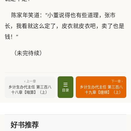
陈家年笑道：“小董说得也有些道理，张市
长，我看就这么定了，皮衣就皮衣吧，卖了也是
钱！”
（未完待续）
‹ 上一章
下一章 ›
☰
乡计生办代主任 第三百八
乡计生办代主任 第三百八
目录
十八章【暗算】（上）
十九章【缠绵】（上）
好书推荐