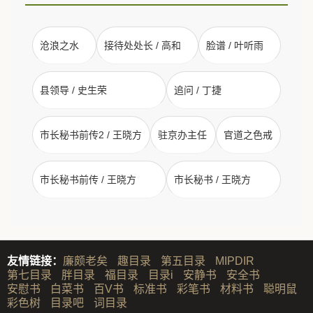
沧浪之水
接待处处长 / 高和
脸谱 / 叶听雨
县领导 / 史生荣
追问 / 丁捷
市长秘书前传2 / 王晓方
驻京办主任
官道之色戒
市长秘书前传 / 王晓方
市长秘书 / 王晓方
友情链接：
廉颇老矣
趣目录
第五目录
MIPDIR
第七目录
胖目录
福目录
目录i
安静书
安全书
安慰书
白菜书
百V书
标准书
彩笔书
材料书
聪明鼠
彩色树
目录吧
词目录