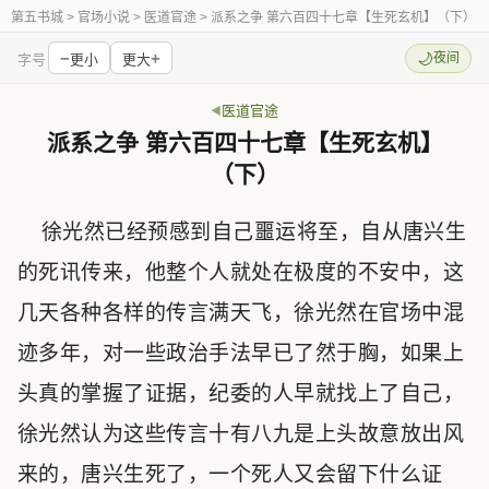
第五书城
> 官场小说 > 医道官途 > 派系之争 第六百四十七章【生死玄机】（下）
−
+
🌙
夜间
字号
更小
更大
医道官途
派系之争 第六百四十七章【生死玄机】
（下）
徐光然已经预感到自己噩运将至，自从唐兴生
的死讯传来，他整个人就处在极度的不安中，这
几天各种各样的传言满天飞，徐光然在官场中混
迹多年，对一些政治手法早已了然于胸，如果上
头真的掌握了证据，纪委的人早就找上了自己，
徐光然认为这些传言十有八九是上头故意放出风
来的，唐兴生死了，一个死人又会留下什么证