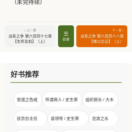
（未完待续）
‹ 上一章
下一章 ›
☰
派系之争 第六百四十七章
派系之争 第六百四十八章
目录
【生死玄机】（上）
【难以忘记】（上）
好书推荐
官道之色戒
所谓商人 / 史生荣
组织部长 / 大木
驻京办主任
县领导 / 史生荣
沧浪之水