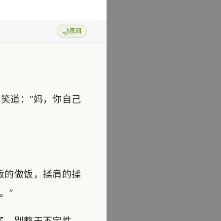
🌙
夜间
）
笑道：“妈，你自己
饭的做饭，揉肩的揉
。”