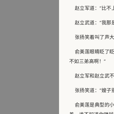
赵立军道：“比不上
赵立武道：“我那是
张扬笑着叫了声大
俞美莲眼睛眨了眨
不如三弟高啊！”
赵立军和赵立武不
张扬笑道：“嫂子别
俞美莲是典型的小