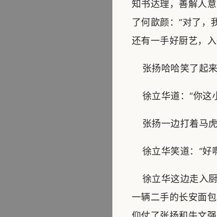
知书达理，善解人意
了何歆颜：“对了，
还有一手好厨艺，入
张扬哈哈笑了起来
徐立华道：“你这小
张扬一边打着马虎眼
徐立华笑道：“好啊
徐立华这边走入厨
一辆二手的长安面包
仰仗了张扬和牛文强