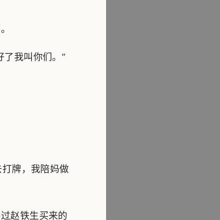
啊。
了我叫你们。”
去打牌，我陪妈做
过赵铁生买来的