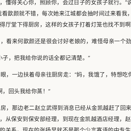
，懂得关心你，照顾你，会过日子的女孩子就行。”
我看歆颜就不错，每次她来江城都会抽时间过来看我
得厅堂下得厨房，这样的女孩子打着灯笼也找不到啊
，看来何歆颜还是很会讨好老娘的，难怪母亲一个劲
子，把我给你说的话全都记清楚。”
，一边扶着母亲往厨房走：“妈，我饿了，特想吃你
，回头我给你蒸！”
房，那边老二赵立武得到消息已经从金凯越赶了回来
，从保安到保安部经理，到现在金凯越酒店经理，赵
的关系。现在的张扬早就不是那个少言寡语的中专生