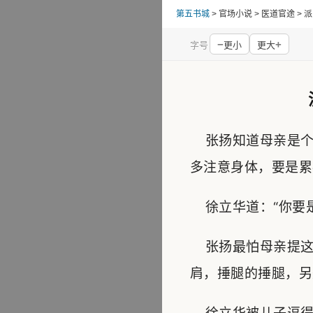
第五书城
> 官场小说 > 医道官途 
−
+
字号
更小
更大
张扬知道母亲是个
多注意身体，要是累
徐立华道：“你要是
张扬最怕母亲提这
肩，捶腿的捶腿，另