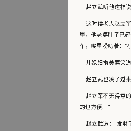
赵立武听他这样说
这时候老大赵立军
里，他老婆肚子已经
车，嘴里唠叨着：“
儿媳妇俞美莲笑道：
赵立武也凑了过来，
赵立军不无得意的
的也方便。”
赵立武道：“发财了