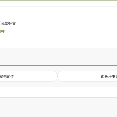
蕴深厚好文
灵庄园
秘书前传
市长秘书