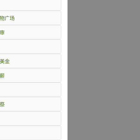
购物广场
会审
万美金
抽薪
再祭