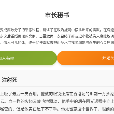
市长秘书
变成腐败分子的罪恶过程；讲述了在政治旋涡中挣扎出来的雷默，在辉煌
步之后重蹈覆辙的悲剧。当雷默再一次目睹了好友迟小牧被卷入腐败旋涡
。情人丑儿的死，终于促使雷默去神山圣水寻找灵魂能够永生的心灵庄园
开始
加入书架
、注射死
上吸了最后一支香烟。他戴的眼镜还是在香港配的那副一万多港
云。血一样的火烧云凄艳地飘动，他手中的烟在回光返照中向上
喉管的，但是他实在是下不了手。他太留恋这个世界了，眼前的