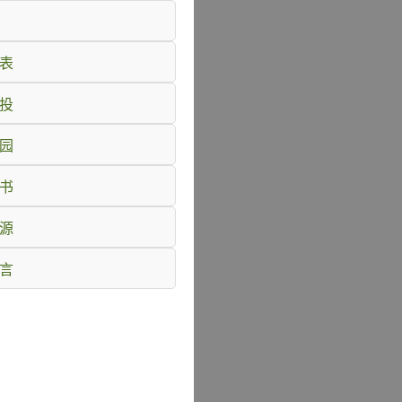
代表
相投
丽园
秘书
桃源
真言