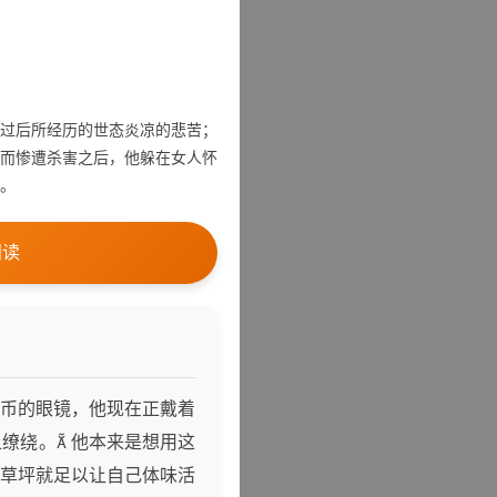
过后所经历的世态炎凉的悲苦；
而惨遭杀害之后，他躲在女人怀
。
阅读
币的眼镜，他现在正戴着
缭绕。 他本来是想用这
草坪就足以让自己体味活