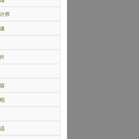
料理
设计师
相逢
名片
自容
昭昭
电话