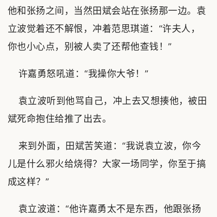
他和张扬之间，当然田斌会站在张扬那一边。袁
立波觉着还不解恨，冲着范思琪道：“许夫人，
你也小心点，别被人卖了还帮他查钱！”
许嘉勇怒吼道：“我操你大爷！”
袁立波听到他骂自己，冲上去又想揍他，被田
斌死命抱住给推了出去。
来到外面，田斌苦笑道：“我说袁立波，你今
儿是什么邪火给烧得？大家一场同学，你至于搞
成这样？”
袁立波道：“他许嘉勇太不是东西，他跟张扬