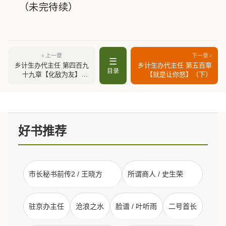
（未完待续）
‹ 上一章
下一章 ›
☰
乡计生办代主任 第四百九
乡计生办代主任 第五百章
目录
十九章【化敌为友】
【就是让你怒】（下）
（下）
好书推荐
市长秘书前传2 / 王晓方
所谓商人 / 史生荣
驻京办主任
沧浪之水
脸谱 / 叶听雨
二号首长