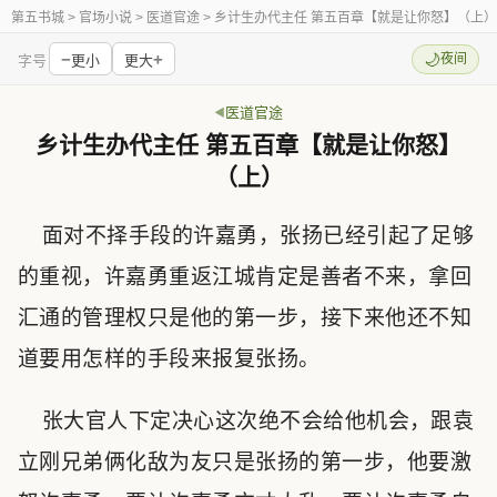
第五书城
> 官场小说 > 医道官途 > 乡计生办代主任 第五百章【就是让你怒】（上）
−
+
🌙
夜间
字号
更小
更大
医道官途
乡计生办代主任 第五百章【就是让你怒】
（上）
面对不择手段的许嘉勇，张扬已经引起了足够
的重视，许嘉勇重返江城肯定是善者不来，拿回
汇通的管理权只是他的第一步，接下来他还不知
道要用怎样的手段来报复张扬。
张大官人下定决心这次绝不会给他机会，跟袁
立刚兄弟俩化敌为友只是张扬的第一步，他要激