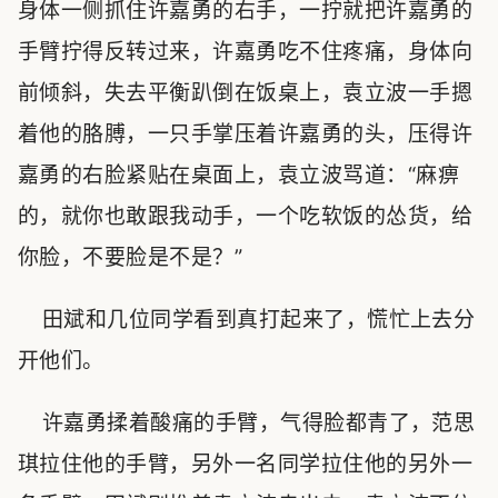
身体一侧抓住许嘉勇的右手，一拧就把许嘉勇的
手臂拧得反转过来，许嘉勇吃不住疼痛，身体向
前倾斜，失去平衡趴倒在饭桌上，袁立波一手摁
着他的胳膊，一只手掌压着许嘉勇的头，压得许
嘉勇的右脸紧贴在桌面上，袁立波骂道：“麻痹
的，就你也敢跟我动手，一个吃软饭的怂货，给
你脸，不要脸是不是？”
田斌和几位同学看到真打起来了，慌忙上去分
开他们。
许嘉勇揉着酸痛的手臂，气得脸都青了，范思
琪拉住他的手臂，另外一名同学拉住他的另外一