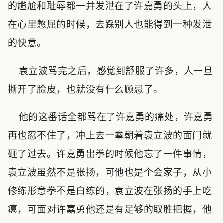
的尴尬和耻辱都一并发泄在了许嘉勇的头上，人
在心里憋屈的时候，去踩别人也能得到一种发泄
的快意。
袁立波骂完之后，感觉到舒服了许多，人一旦
撕开了脸皮，也就没有什么顾忌了。
他的这番话全都骂在了许嘉勇的痛处，许嘉勇
再也忍不住了，冲上去一拳朝着袁立波的面门就
砸了过去。许嘉勇出拳的时候他忘了一件事情，
袁立波虽然不是张扬，可他也是个会家子，从小
修练形意拳不是白练的，袁立波在张扬的手上吃
瘪，可面对许嘉勇他还是有足够的取胜把握，他