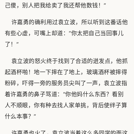
己傻，别人把我给卖了我还帮他数钱！”
许嘉勇的确利用过袁立波，所以听到这番话他
有些心虚，可嘴上却道：“你太把自己当回事儿
了！”
袁立波的怒火终于找到了合适的迸发点，他抓
起酒杯啪！地一下摔在了地上，玻璃酒杯被摔得
粉碎，吓得一旁的服务员尖叫了一声，袁立波指
着许嘉勇的鼻子骂道：“你他妈什么东西？看别
人不顺眼，你有种去找人家单挑，背后使绊子算
什么本事？”
许嘉勇也火了，袁立波当着这么多同学的面这