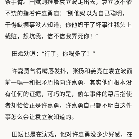
条手臂。田斌则推着袁立波走出去，袁立波不依
不饶的指着许嘉勇道：“别他妈以为自己聪明，
干得缺德事没人知道，你他妈干了坏事往我头上
栽赃，想坑我，信不信我弄死你！”
田斌劝道：“行了，你喝多了！”
许嘉勇气得嘴唇发抖，张扬和姜亮在袁立波面
前一唱一和把矛盾指向许嘉勇，其实他们根本没
有任何的证据，可巧的是，偷车事件的幕后指使
者却恰恰正是许嘉勇，许嘉勇自己都不明白这件
事怎么会让袁立波知道的。
田斌也是在演戏，他对许嘉勇没多少好感，在