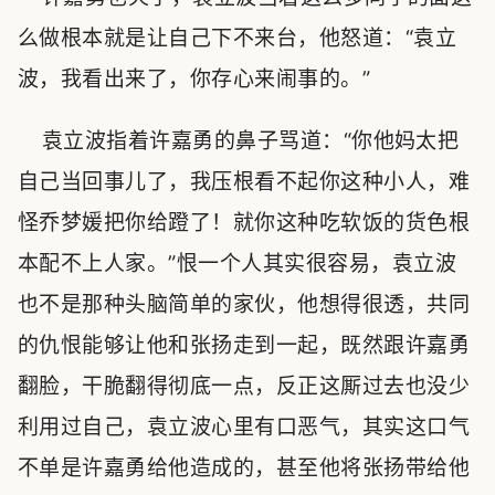
么做根本就是让自己下不来台，他怒道：“袁立
波，我看出来了，你存心来闹事的。”
袁立波指着许嘉勇的鼻子骂道：“你他妈太把
自己当回事儿了，我压根看不起你这种小人，难
怪乔梦媛把你给蹬了！就你这种吃软饭的货色根
本配不上人家。”恨一个人其实很容易，袁立波
也不是那种头脑简单的家伙，他想得很透，共同
的仇恨能够让他和张扬走到一起，既然跟许嘉勇
翻脸，干脆翻得彻底一点，反正这厮过去也没少
利用过自己，袁立波心里有口恶气，其实这口气
不单是许嘉勇给他造成的，甚至他将张扬带给他