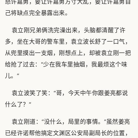
怒许嘉勇，要让许嘉勇方寸大乱，要让许嘉勇自
己将缺点完全暴露出来。
袁立刚兄弟俩洗完澡出来，头脑都清醒了许
多，坐在大哥的警车里，袁立波长舒了一口气，
从兜里摸出一支烟，刚想点上，却被袁立刚一把
给抢了过去：“少在我车里抽烟，我最烦这个味
儿。”
袁立波笑了笑：“哥，今天中午你跟姜亮都说
什么了？”
袁立刚道：“没什么，局里的事情。”虽然姜亮
已经许诺帮他搞定文渊区公安局副局长的位置，