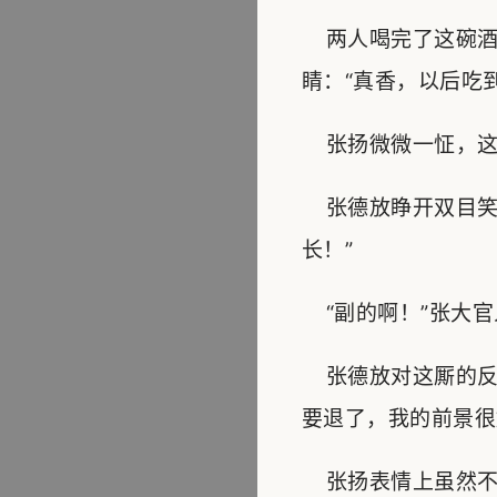
两人喝完了这碗酒
睛：“真香，以后吃
张扬微微一怔，这厮
张德放睁开双目笑
长！”
“副的啊！”张大官
张德放对这厮的反
要退了，我的前景很
张扬表情上虽然不