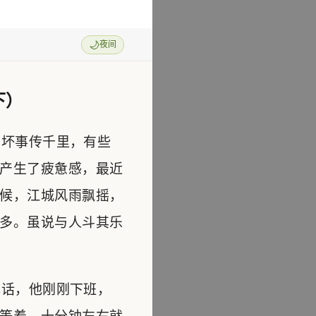
🌙
夜间
下）
坏事传千里，有些
产生了疲惫感，最近
候，江城风雨飘摇，
多。虽说与人斗其乐
话，他刚刚下班，