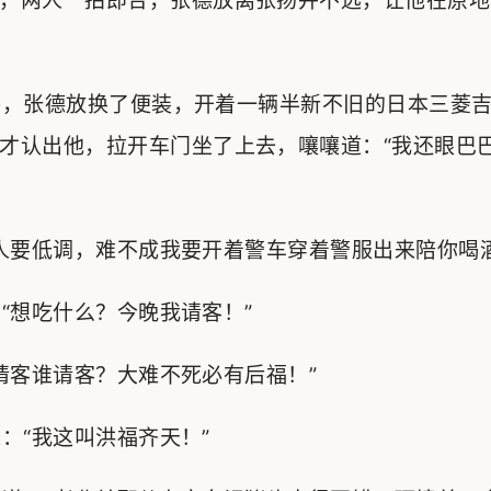
，两人一拍即合，张德放离张扬并不远，让他在原地
，张德放换了便装，开着一辆半新不旧的日本三菱吉
才认出他，拉开车门坐了上去，嚷嚷道：“我还眼巴
要低调，难不成我要开着警车穿着警服出来陪你喝酒
想吃什么？今晚我请客！”
客谁请客？大难不死必有后福！”
“我这叫洪福齐天！”