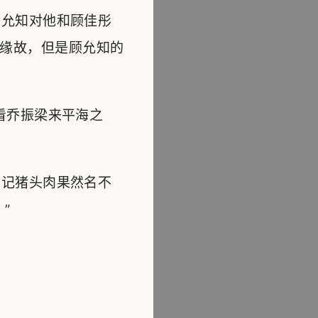
允知对他和顾佳彤
缘故，但是顾允知的
看乔振梁来平海之
记猪头肉果然名不
”