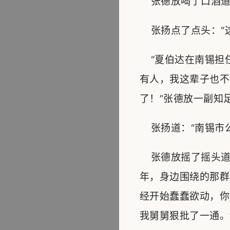
张德放喝了口酒道：
张扬点了点头：“这
“夏伯达在南锡担
有人，我这辈子也不
了！”张德放一副知
张扬道：“南锡市公
张德放摇了摇头道
年，身边围绕的那群
经开始蠢蠢欲动，你
我舅舅狠批了一通。