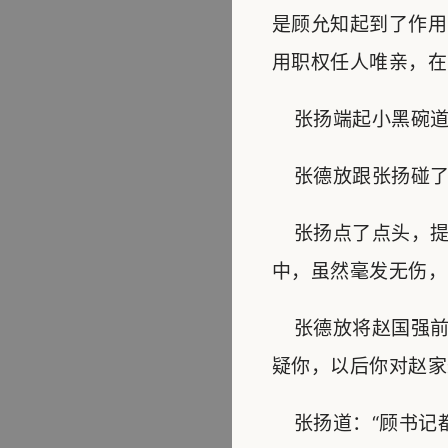
是顾允知起到了作用
用职权任人唯亲，在
张扬端起小黑碗道：
张德放跟张扬碰了碰
张扬点了点头，提
中，虽然毫发无伤，
张德放将赵国强前
疑你，以后你对赵家
张扬道：“顾书记都