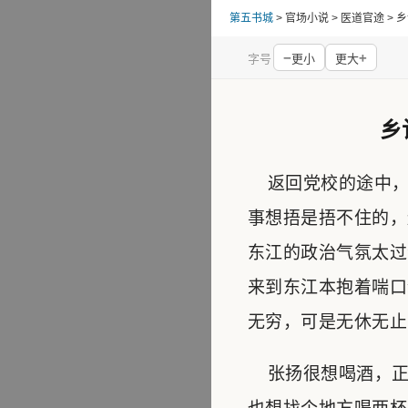
第五书城
> 官场小说 > 医道官途 
−
+
字号
更小
更大
乡
返回党校的途中，
事想捂是捂不住的，
东江的政治气氛太过
来到东江本抱着喘口
无穷，可是无休无止
张扬很想喝酒，正