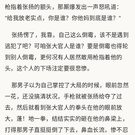
枪指着张扬的额头，那厮爆发出一声怒吼道：
“给我放老实点，你是谁？你他妈到底是谁？”
张扬愣了，我靠，自己这么倒霉，该不是遇到
逃犯了吧？可咱张大官人是谁？要是倒霉也得轮
到别人倒霉，更何况有人居然敢用枪指着他的
头，这个人的下场注定要很悲惨。
那男子以为自己掌控了大局的时候，眼前忽然
一花，还没搞清状况，手枪就被张扬给夺了过
去，然后就看到张大官人的拳头在他的眼前放
大，蓬！地一拳，结结实实的砸在他的鼻梁上，
打得那男子直挺挺倒了下去，鼻血长流，惨不忍