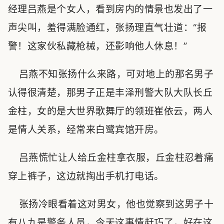
经理吕燕是个女人，看到房内的情景也发出了一
声尖叫，羞得满脸通红，张扬理直气壮道：“报
警！这家伙私藏枪械，还影响他人休息！”
吕燕不知张扬什么来路，可对地上的那名男子
认得很清楚，那男子正是丰泽刑警大队大队长丘
金柱，女的是大世界歌舞厅的领班崔依云，两人
是情人关系，经常来白鹭宾馆开房。
吕燕慌忙让人给丘金柱拿衣服，丘金柱忍着痛
穿上裤子，这边就掏出手机打电话。
张扬冷眼看着这对男女，他也觉察到这男子十
有八九是警务人员，今天这事情赶巧了，好在这