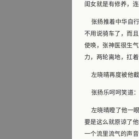
闺女就是有修养，连
张扬推着中华自行
不用说骑车了，而且
使唤，张神医很生气
力，两轮离地，扛着
左晓晴再度被他截住
张扬乐呵呵笑道：“
左晓晴瞪了他一眼：
要是这么就原谅了他
一个流里流气的声音