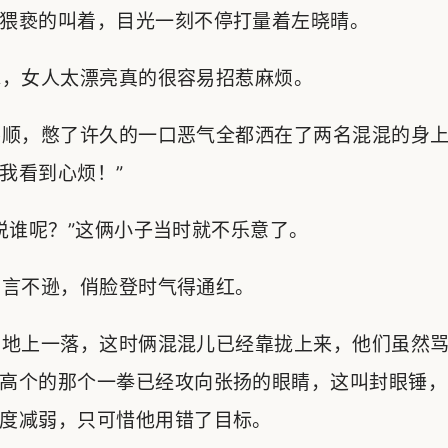
猥亵的叫着，目光一刻不停打量着左晓晴。
，女人太漂亮真的很容易招惹麻烦。
顺，憋了许久的一口恶气全都洒在了两名混混的身上
我看到心烦！”
谁呢？”这俩小子当时就不乐意了。
言不逊，俏脸登时气得通红。
地上一落，这时俩混混儿已经靠拢上来，他们虽然骂
高个的那个一拳已经攻向张扬的眼睛，这叫封眼锤，
度减弱，只可惜他用错了目标。