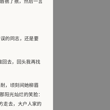
唇抿了抿，然后一言
误的同志，还是要
推回去，回头我再找
耐，顷刻间她柳眉
那阳光灿烂的笑脸：
方走去，大户人家的