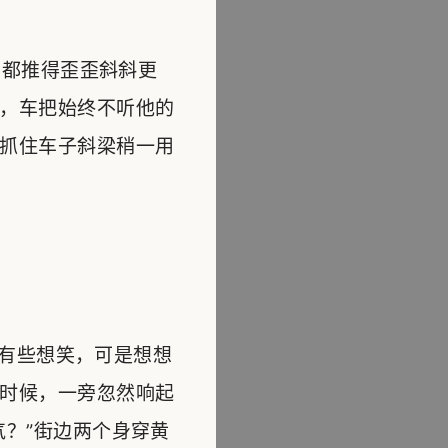
都推得歪歪斜斜更
，车把始终不听他的
抓住车子斜梁稍一用
有些想笑，可是想想
时候，一旁忽然响起
？”街边两个身穿黄