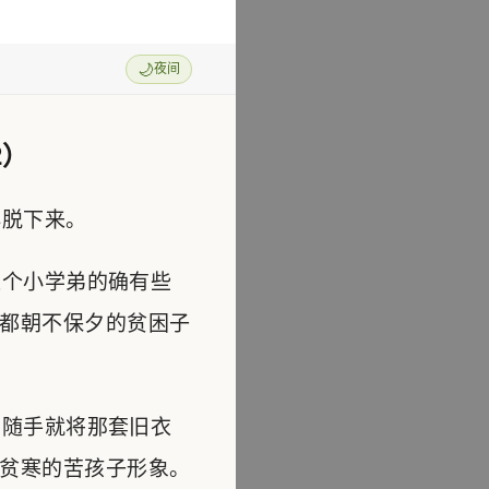
🌙
夜间
2）
脱下来。
个小学弟的确有些
都朝不保夕的贫困子
随手就将那套旧衣
贫寒的苦孩子形象。