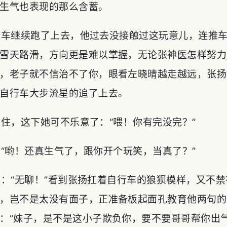
生气也表现的那么含蓄。
车继续跑了上去，他过去没接触过这玩意儿，连推车
雪天路滑，方向更是难以掌握，无论张神医怎样努力
，老子就不信治不了你，眼看左晓晴越走越远，张扬
自行车大步流星的追了上去。
，这下她可不乐意了：“喂！你有完没完？”
哟！还真生气了，跟你开个玩笑，当真了？”
“无聊！”看到张扬扛着自行车的狼狈模样，又不禁
，岂不是太没有面子，正准备板起面孔教育他两句的
：“妹子，是不是这小子欺负你，要不要哥哥帮你出气