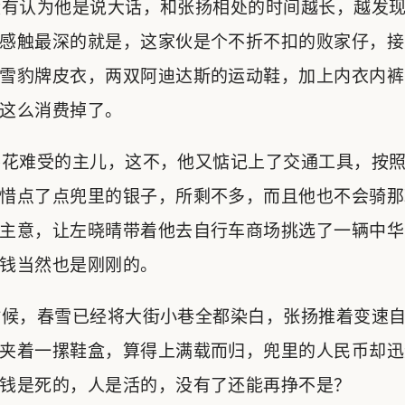
有认为他是说大话，和张扬相处的时间越长，越发现
感触最深的就是，这家伙是个不折不扣的败家仔，接
雪豹牌皮衣，两双阿迪达斯的运动鞋，加上内衣内裤
这么消费掉了。
花难受的主儿，这不，他又惦记上了交通工具，按照
惜点了点兜里的银子，所剩不多，而且他也不会骑那
主意，让左晓晴带着他去自行车商场挑选了一辆中华
钱当然也是刚刚的。
候，春雪已经将大街小巷全都染白，张扬推着变速自
夹着一摞鞋盒，算得上满载而归，兜里的人民币却迅
钱是死的，人是活的，没有了还能再挣不是？