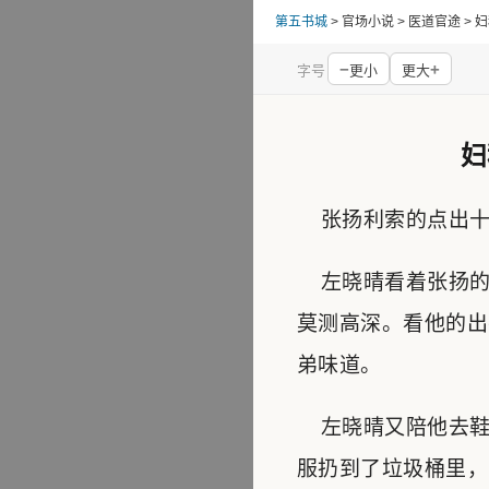
第五书城
> 官场小说 > 医道官途 
−
+
字号
更小
更大
妇
张扬利索的点出十
左晓晴看着张扬的
莫测高深。看他的出
弟味道。
左晓晴又陪他去鞋
服扔到了垃圾桶里，