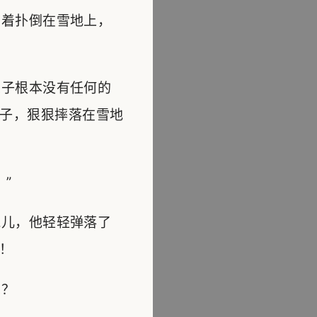
着扑倒在雪地上，
子根本没有任何的
子，狠狠摔落在雪地
”
儿，他轻轻弹落了
！
呢？