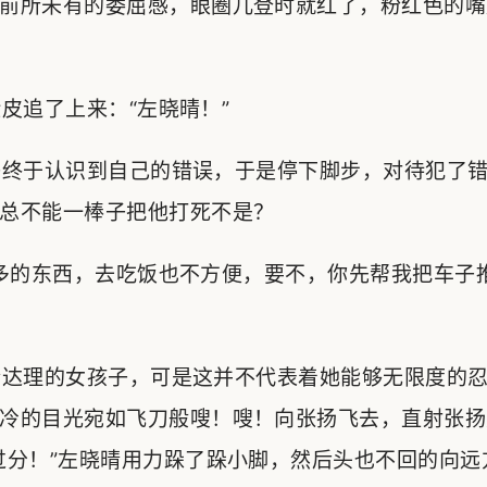
前所未有的委屈感，眼圈儿登时就红了，粉红色的嘴
追了上来：“左晓晴！”
终于认识到自己的错误，于是停下脚步，对待犯了错
总不能一棒子把他打死不是？
多的东西，去吃饭也不方便，要不，你先帮我把车子
达理的女孩子，可是这并不代表着她能够无限度的忍
冷的目光宛如飞刀般嗖！嗖！向张扬飞去，直射张扬
过分！”左晓晴用力跺了跺小脚，然后头也不回的向远