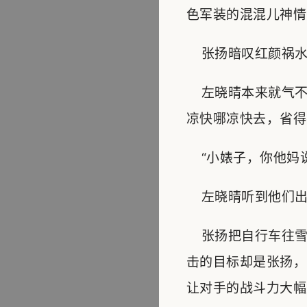
色军装的混混儿神情
张扬暗叹红颜祸水
左晓晴本来就气不
凉快哪凉快去，省得
“小婊子，你他妈说
左晓晴听到他们出
张扬把自行车往雪
击的目标却是张扬，
让对手的战斗力大幅