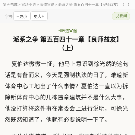
第五书城
> 官场小说 > 医道官途 > 派系之争 第五百四十一章【良师益友】（上）
−
+
🌙
夜间
字号
更小
更大
医道官途
派系之争 第五百四十一章【良师益友】
（上）
夏伯达微微一怔，他马上意识到徐光然的这句
话是有备而来，今天是强制执法的日子，难道新
体育中心工地出了什么事情？夏伯达一直以为拆
除新体育中心的几栋违章建筑并不是什么大事，
他没打算将这件事在常委会上进行说明，可徐光
然既然知道了，他就有必要说明一下了。