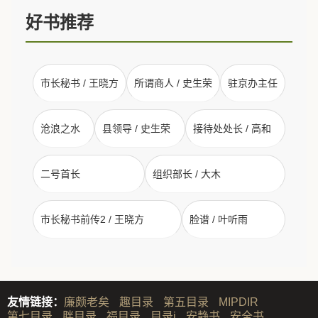
好书推荐
市长秘书 / 王晓方
所谓商人 / 史生荣
驻京办主任
沧浪之水
县领导 / 史生荣
接待处处长 / 高和
二号首长
组织部长 / 大木
市长秘书前传2 / 王晓方
脸谱 / 叶听雨
友情链接：
廉颇老矣
趣目录
第五目录
MIPDIR
第七目录
胖目录
福目录
目录i
安静书
安全书