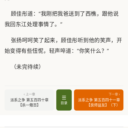
顾佳彤道：“我刚把我爸送到了西樵，跟他说
我回东江处理事情了。”
张扬呵呵笑了起来，顾佳彤听到他的笑声，开
始变得有些忸怩，轻声啐道：“你笑什么？”
（未完待续）
‹ 上一章
下一章 ›
☰
派系之争 第五百四十章
派系之争 第五百四十一章
目录
【杀一儆百】
【良师益友】（下）