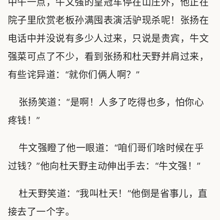
中午一点，牛文强的皇冠车停在山庄外，他正在
院子里欣赏老板孙满囤表演活驴现杀呢！张扬在
电话中并没说有多少人过来，只说是贵宾，牛文
强菜可点了不少，看到张扬和杜天野并肩过来，
有些诧异道：“就你们俩人啊？”
张扬笑道：“是啊！人多了吃得也多，怕你心
疼钱！”
牛文强瞪了他一眼道：“咱们哥们啥时候在乎
过钱？”他向杜天野主动伸出手去：“牛文强！”
杜天野笑道：“我叫杜天！”他倒是省事儿，直
接去了一个字。