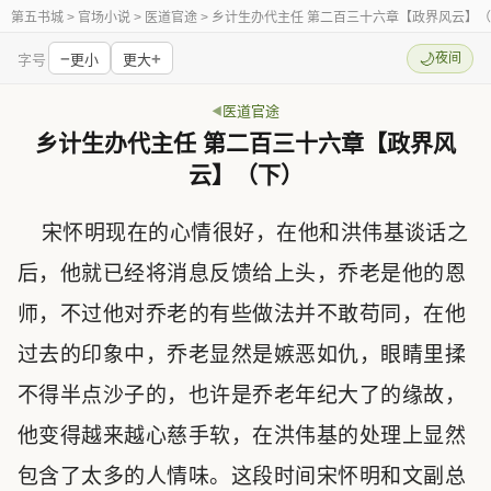
第五书城
> 官场小说 > 医道官途 > 乡计生办代主任 第二百三十六章【政界风云】
−
+
🌙
夜间
字号
更小
更大
医道官途
乡计生办代主任 第二百三十六章【政界风
云】（下）
宋怀明现在的心情很好，在他和洪伟基谈话之
后，他就已经将消息反馈给上头，乔老是他的恩
师，不过他对乔老的有些做法并不敢苟同，在他
过去的印象中，乔老显然是嫉恶如仇，眼睛里揉
不得半点沙子的，也许是乔老年纪大了的缘故，
他变得越来越心慈手软，在洪伟基的处理上显然
包含了太多的人情味。这段时间宋怀明和文副总