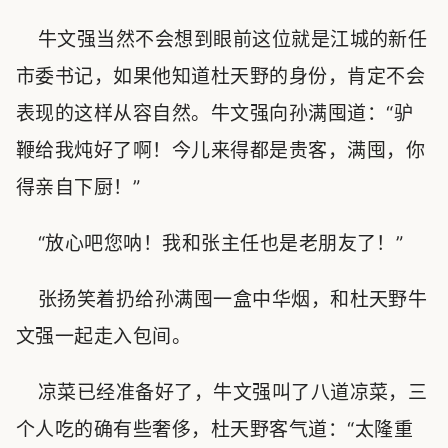
牛文强当然不会想到眼前这位就是江城的新任
市委书记，如果他知道杜天野的身份，肯定不会
表现的这样从容自然。牛文强向孙满囤道：“驴
鞭给我炖好了啊！今儿来得都是贵客，满囤，你
得亲自下厨！”
“放心吧您呐！我和张主任也是老朋友了！”
张扬笑着扔给孙满囤一盒中华烟，和杜天野牛
文强一起走入包间。
凉菜已经准备好了，牛文强叫了八道凉菜，三
个人吃的确有些奢侈，杜天野客气道：“太隆重