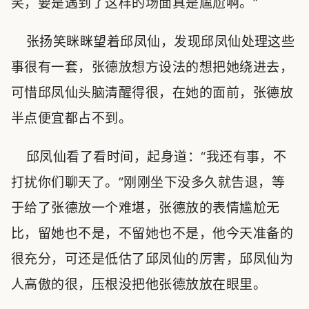
笑，要是遇到了这样的场面真是尴尬啊。”
张扬笑眯眯望着邱凤仙，发现邱凤仙处理这些
事很有一套，张德放想方设法的想把她绕进去，
可惜邱凤仙头脑清醒得很，在她的面前，张德放
半点便宜都占不到。
邱凤仙看了看时间，起身道：“我还有事，不
打扰你们聊天了。”刚刚坐下没多久就告退，等
于给了张德放一个难堪，张德放的表情尴尬无
比，留她也不是，不留她也不是，他今天准备的
很充分，可还是低估了邱凤仙的厉害，邱凤仙为
人高傲的很，压根没把他张德放放在眼里。