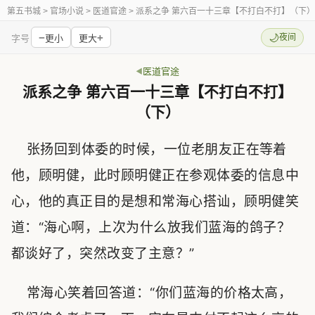
第五书城
> 官场小说 > 医道官途 > 派系之争 第六百一十三章【不打白不打】（下）
−
+
🌙
夜间
字号
更小
更大
医道官途
派系之争 第六百一十三章【不打白不打】
（下）
张扬回到体委的时候，一位老朋友正在等着
他，顾明健，此时顾明健正在参观体委的信息中
心，他的真正目的是想和常海心搭讪，顾明健笑
道：“海心啊，上次为什么放我们蓝海的鸽子？
都谈好了，突然改变了主意？”
常海心笑着回答道：“你们蓝海的价格太高，