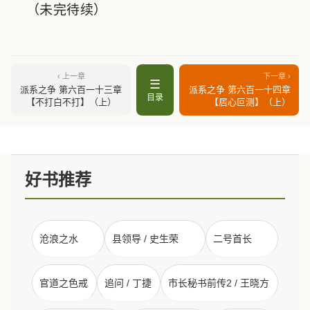
（未完待续）
‹ 上一章
下一章 ›
☰
派系之争 第六百一十三章
派系之争 第六百一十四章
目录
【不打白不打】（上）
【居心叵测】（上）
好书推荐
沧浪之水
县领导 / 史生荣
二号首长
官道之色戒
追问 / 丁捷
市长秘书前传2 / 王晓方