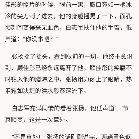
佳彤的照片的时候，眼前一黑，胸口宛如一柄冰
冷的尖刀刺了进去，他的身躯摇晃了一下，面孔
顷刻间变得毫无血色，白志军扶住他的手臂，低
声道：“你没事吧？”
张扬摇了摇头，看到眼前的一切，他终于意识
到，顾佳彤已经永远离开了他。顾佳彤的笑靥不
时钻入他的脑海之中，张扬用力闭上了眼睛，热
泪宛如决堤的洪水般滚滚流下。
白志军充满同情的看着张扬，他低声道：“节
哀顺变，这是一次意外。”
“不是意外！”张扬的话刚刚说完，两辆黑色讴