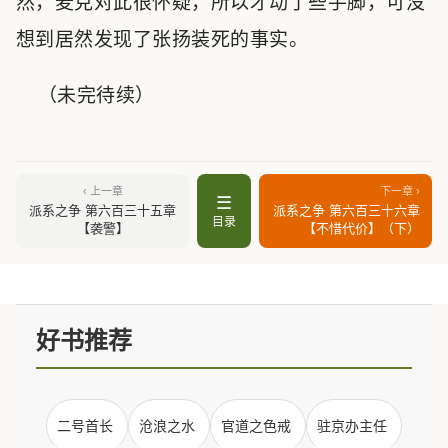
然，麦克对此很怀疑，所以才动了些手脚，可没
想到居然发现了张扬装死的事实。
（未完待续）
‹ 上一章
下一章 ›
☰
派系之争 第六百三十五章
派系之争 第六百三十六章
目录
【袭警】
【不惜代价】（下）
好书推荐
二号首长
沧浪之水
官道之色戒
驻京办主任