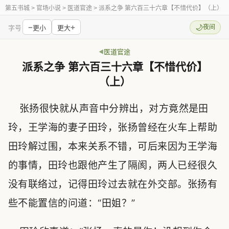
第五书城
> 官场小说 > 医道官途 > 派系之争 第六百三十六章【不惜代价】（上）
−
+
🌙
夜间
字号
更小
更大
医道官途
派系之争 第六百三十六章【不惜代价】
（上）
张扬很快就从声音中分辨出，对方竟然是田
玲，王学海的妻子田玲，张扬曾经在火车上帮助
田玲解过围，本来关系不错，可后来因为王学海
的事情，田玲也跟他产生了隔阂，两人已经很久
没有联络过，记得田玲过去就在外交部。张扬有
些不能置信的问道：“田姐？”