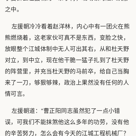
之中。
左援朝冷冷看着赵洋林，内心中有一团火在熊
熊燃烧着，这老家伙可真不是东西，变脸之快，
放眼整个江城体制中无人可出其右，从和杜天野
对立，到中立，现在他干脆一猛子扎到了杜天野
的阵营里，并充当杜天野的马前卒，给自己当胸
来了一刀，够狠够辣，政治上果然没有任何的人
情可言。
左援朝道：“曹正阳同志虽然犯了一点小错
误，可我们不能抹煞他这么多年的功劳，没有他
的辛苦努力，怎么会有今天的江城工程机械厂？