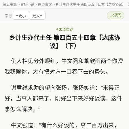
第五书城
> 官场小说 > 医道官途 > 乡计生办代主任 第四百五十四章【达成协议】
−
+
🌙
夜间
字号
更小
更大
医道官途
乡计生办代主任 第四百五十四章【达成协
议】（下）
仇人相见分外眼红，牛文强和董欣雨两个你瞪
我我瞪你，大有把对方一口吞下去的势头。
谢君绰求助的望向张扬，张扬笑道：“来得正
好，当事人都来了，刚好坐下来好好谈谈，这件
事怎么解决。”
牛文强道：“有什么好谈的，拿二百万出来，