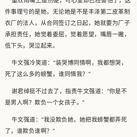
董欣雨嘴上虽然硬，可心里却已经害怕了，这
件事理亏的是她，无论她是不是丰泽第二皮革制
衣厂的法人，从合同签订之日起，她就要为厂子
承担责任，她觉着委屈，觉着愿望，嘴唇一撇，
低下头，哭泣起来。
牛文强冷笑道：“装哭博同情啊，我都想哭，
死了这么多的螃蟹，谁同情我？”
谢君绰挺不过去了，指责牛文强道：“你是不
是男人啊？欺负一个女孩子。”
牛文强道：“我没欺负她，她把我螃蟹都弄死
了，谁欺负谁啊？”