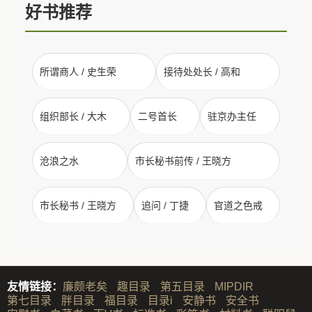
好书推荐
所谓商人 / 史生荣
接待处处长 / 高和
组织部长 / 大木
二号首长
驻京办主任
沧浪之水
市长秘书前传 / 王晓方
市长秘书 / 王晓方
追问 / 丁捷
官道之色戒
友情链接：
廉颇老矣
趣目录
第五目录
MIPDIR
第七目录
胖目录
福目录
目录i
安静书
安全书