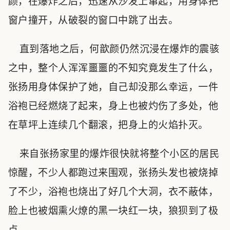
颜，在爆炸之后，迅速从沙发上窜起，用身体把
窗户撞开，从破裂的窗口中跳了出去。
直到落地之后，何歆颜仍然沉浸在爆炸的震骇
之中，整个人浑浑噩噩的不知究竟发生了什么，
张扬用身体保护了她，自己却没那么幸运，一件
浴袍已经燃烧了起来，身上也被灼伤了多处，他
在草坪上连续几个翻滚，把身上的火焰扑灭。
来自张扬家里的爆炸很快就将整个小区的居民
惊醒，不少人都跑过来围观，张扬头发也被烧掉
了不少，浴袍也烧出了好几个大洞，衣不蔽体，
脸上也被烟熏火燎的黑一块红一块，狼狈到了极
点。