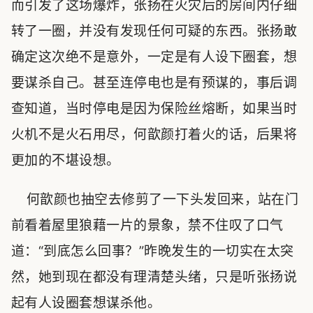
而引发了这场爆炸，张扬在火灾后的房间内仔细
转了一圈，并没有发现任何可疑的东西。张扬敢
确定这次绝不是意外，一定是有人设下圈套，想
要谋杀自己。甚至连停电也是有预谋的，事后调
查知道，当时停电是因为保险丝熔断，如果当时
火机不是火石用尽，何歆颜打着火的话，后果将
更加的不堪设想。
何歆颜也抽空去修剪了一下头发回来，站在门
前看着屋里狼藉一片的景象，禁不住叹了口气
道：“到底怎么回事？”昨晚发生的一切实在太突
然，她到现在都没有理清楚头绪，只是听张扬说
起有人设圈套想谋杀他。