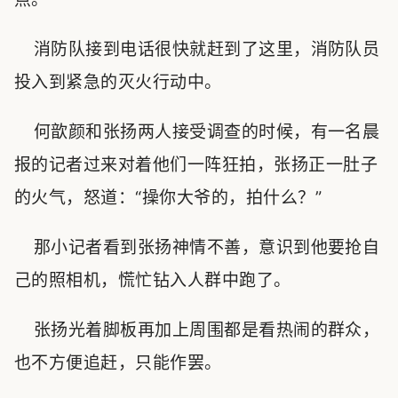
消防队接到电话很快就赶到了这里，消防队员
投入到紧急的灭火行动中。
何歆颜和张扬两人接受调查的时候，有一名晨
报的记者过来对着他们一阵狂拍，张扬正一肚子
的火气，怒道：“操你大爷的，拍什么？”
那小记者看到张扬神情不善，意识到他要抢自
己的照相机，慌忙钻入人群中跑了。
张扬光着脚板再加上周围都是看热闹的群众，
也不方便追赶，只能作罢。