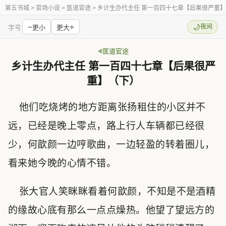
第五书城
> 官场小说 > 医道官途 > 乡计生办代主任 第一百四十七章【后果很严重
−
+
🌙
夜间
字号
更小
更大
医道官途
乡计生办代主任 第一百四十七章【后果很严
重】（下）
他们吃烧烤的地方距离张扬租住的小区并不
远，已经是晚上零点，路上行人车辆都已经很
少，何歆颜一边哼歌曲，一边轻盈的转着圈儿，
看来她今晚的心情不错。
张大官人笑眯眯看着何歆颜，不知是不是酒精
的缘故心底有那么一点点燥热。他望了望远方的