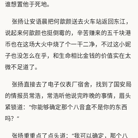
谁想置他于死地。
张扬让安语晨把何歆颜送去火车站返回东江，
说起来何歆颜也挺倒霉的，辛苦赚来的五千块港
币也在这场大火中烧了个一干二净，不过这小妮
子也没怎么在乎，和生命相比金钱的价值实在太
微不足道了。
张扬直接去了电子仪表厂宿舍，找到了国安局
的情报员常浩，常浩听他说完昨晚的事情，眉头
紧锁道：“你能够确定那个八音盒不是你的东西
吗？”
张扬重重点了点头道：“我可以确定，那个八