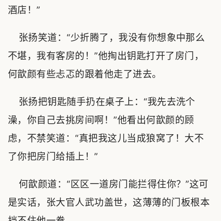
酒店！”
张扬笑道：“少折腾了，我没有你想象中那么
不堪，我有客房的！”他掏出钥匙打开了房门，
何歆颜有些忐忑的跟着他走了进去。
张扬把钥匙随手扔在桌子上：“我先去洗个
澡，你自己去挑房间啊！”他看出何歆颜的顾
虑，不禁笑道：“真把我这儿当成狼窝了！大不
了你把房门给插上！”
何歆颜道：“区区一道房门能拦得住你？”这可
是实话，张大官人武功盖世，这薄薄的门板根本
挡不住他一拳。