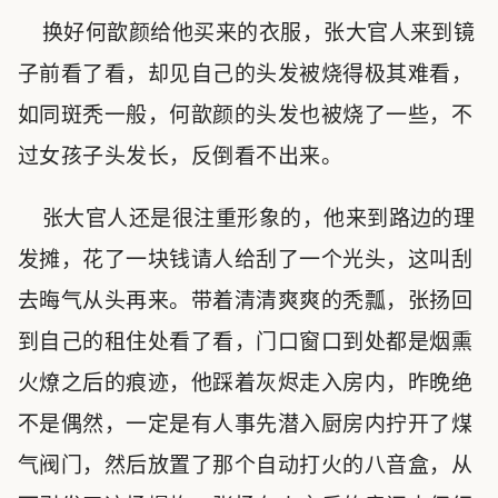
换好何歆颜给他买来的衣服，张大官人来到镜
子前看了看，却见自己的头发被烧得极其难看，
如同斑秃一般，何歆颜的头发也被烧了一些，不
过女孩子头发长，反倒看不出来。
张大官人还是很注重形象的，他来到路边的理
发摊，花了一块钱请人给刮了一个光头，这叫刮
去晦气从头再来。带着清清爽爽的秃瓢，张扬回
到自己的租住处看了看，门口窗口到处都是烟熏
火燎之后的痕迹，他踩着灰烬走入房内，昨晚绝
不是偶然，一定是有人事先潜入厨房内拧开了煤
气阀门，然后放置了那个自动打火的八音盒，从