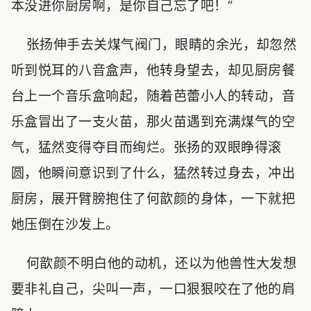
本没进你厨房啊，是你自己忘了吧！”
张扬伸手去关煤气阀门，眼睛的余光，却忽然
听到悦耳的八音盒声，他转身望去，却见厨房餐
台上一个音乐盒响起，随着芭蕾小人的转动，音
乐盒冒出了一支火苗，那火苗遇到充满煤气的空
气，猛然变得夺目而绚烂。张扬的双眼睁得滚
圆，他瞬间意识到了什么，猛然转过身去，冲出
厨房，展开臂膀抱住了何歆颜的身体，一下就把
她压倒在沙发上。
何歆颜不明白他的动机，还以为他兽性大发想
要非礼自己，尖叫一声，一口狠狠咬在了他的肩