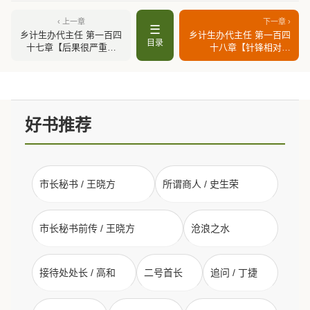
‹ 上一章
下一章 ›
☰
乡计生办代主任 第一百四
乡计生办代主任 第一百四
目录
十七章【后果很严重】
十八章【针锋相对】
（上）
（上）
好书推荐
市长秘书 / 王晓方
所谓商人 / 史生荣
市长秘书前传 / 王晓方
沧浪之水
接待处处长 / 高和
二号首长
追问 / 丁捷