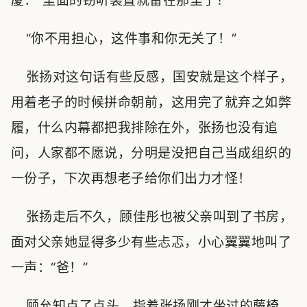
厦：“里面的窃听装置就留在那里了？”
“你不用担心，这件事和你无关了！”
张扬对这句话有些反感，国安就是这个样子，
用着老子的时候拼命朝前，这用完了就弃之如弊
履，什么内幕都把我排除在外，张扬也没有追
问，人家都不愿说，分明是没把自己当成组织的
一份子，下次再想老子给你们出力才怪！
张扬走后不久，顾佳彤也被父亲叫到了书房，
面对父亲她显得多少有些忐忑，小心翼翼地叫了
一声：“爸！”
顾允知点了点头，指着张扬刚才坐过的藤椅