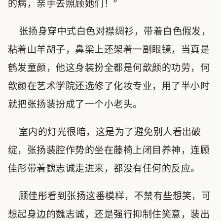
的病，亲手去照顾她们！”
张扬身穿中式白色对襟绸衫，带着白色假发，
粘着山羊胡子，鼻梁上还架着一副眼镜，当真是
鹤发童颜，他这身装扮全都是何歆颜的功劳，何
歆颜在艺术学院还选修了化妆专业，用了半小时
就把张扬装扮成了一个小老头。
室内的灯光很暗，这是为了避免别人看出破
绽，张扬装腔作势的坐在藤椅上闭目养神，连顾
佳彤带着魏志诚走进来，都没有任何的反应。
顾佳彤看到张扬这番模样，不禁有些想笑，可
想起身边的魏志诚，还是强行抑制住笑意，装出