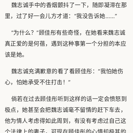
魏志诚手中的香烟颤抖了一下，随即凝滞在那
里，过了好一会儿方才道：“我没告诉她……”
“为什么？”顾佳彤有些奇怪，在她看来魏志诚
真正爱的是何蓓，遇到这种事第一个分担的本应
该是她。
魏志诚充满歉意的看了看顾佳彤：“我怕她伤
心，怕她承受不住打击！”
倘若在过去顾佳彤听到这样的话一定会愤怒到
极点，她甚至会把魏志诚毫不留情的赶下车去，
他为情人考虑得如此周到，有没有考虑过自己这
个法律上的妻子，可现在顾佳彤的心情却极其的