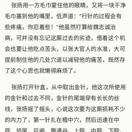
张扬用一方毛巾蒙住他的眼睛，又将一块干净
毛巾塞到他的嘴里，低声道：“行针的过程会有
些疼痛，你忍着些！”他虽然打算给魏志诚治
病，可并没有忘记这厮过去的劣迹，借着这个机
会也要让他吃点苦头，以张大官人的水准，大可
提前制住他的几处穴道以减轻他的痛苦，既然存
了这个心思也就懒得麻烦了。
张扬打开针盒，从中取出金针，他这次所使用
的金针和过去不同，金针的尾端穿有长长的丝
线，张扬摇了摇头，心说这次要为这厮损耗不少
的内力了，第一针扎在檀中穴，然后迅速在中
庭、鸠尾、巨阙、腹通谷、上脘、中脘、下脘、