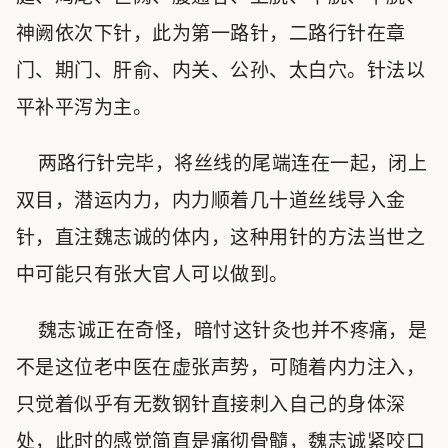
神阙依次下针，此为第一路针，二路行针在章
门、期门、肝俞、内关、公孙、太白穴。针法以
平补平泻为主。
两路行针完毕，将丝线的尾端连在一起，闭上
双目，潜运内力，内力顺着几十道丝线导入金
针，直注魏志诚的体内，这种用针的方法当世之
中可能只有张大官人可以做到。
魏志诚正在奇怪，暗忖这针灸也并不疼痛，是
不是这位老中医在虚张声势，可随着内力注入，
只觉着似乎有无数钢针直接刺入自己的身体深
处，此时的感觉简直是痛彻骨髓，魏志诚紧咬口