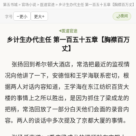
第五书城
> 官场小说 > 医道官途 > 乡计生办代主任 第一百五十五章【胸襟百万丈】
−
+
🌙
夜间
字号
更小
更大
医道官途
乡计生办代主任 第一百五十五章【胸襟百万
丈】
张扬回到希尔顿大酒店，常浩把最近的监视情
况向他讲了一下，安德恒和王学海联系密切，根
据两人对话内容知道，王学海在东江纺织百货大
楼的事情上之所以胜出，是因为抓住了梁成龙的
把柄，常浩回放了一部分白天他们会面的录音内
容。两人的谈话中多次提及了京都大厦的事情。