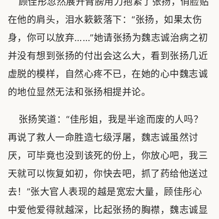
顾佳彤忽然展开臂膀用力抱紧了张扬，俏脸贴
在他的肩头，泪水簌簌落下：“张扬，如果太伤
身，你可以放弃……”她请张扬为魏志诚治病之初
并没有想到张扬的付出会这么大，看到张扬几近
虚脱的模样，自然心疼不已，在她的心中魏志诚
的地位显然无法和张扬相提并论。
张扬笑道：“佳彤姐，我是半途而废的人吗？
再说了救人一命胜造七级浮屠，魏志诚虽然讨
厌，可毕竟也没到该死的份上，你放心吧，我三
天就可以恢复如初，你快去吧，抓了药给他送过
去！”张大官人表现的越是宽宏大量，顾佳彤心
中爱他爱得就越深，比起张扬的胸襟，魏志诚显