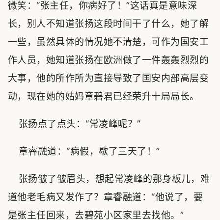
微笑：“张主任，你病好了！”这话真是意味深
长，别人不知道张扬这段时间干了什么，她了解
一些，虽然具体的情况她不清楚，可作为国安工
作人员，她知道张扬在欧洲做了一件轰轰烈烈的
大事，他的所作所为直接导致了国安内部高层变
动，现在她的姑妈章碧君已经荣升十局局长。
张扬点了点头：“常凌峰呢？”
章睿融道：“病假，歇了三天了！”
张扬皱了皱眉头，想起常凌峰的那身板儿，难
道他老毛病又发作了？章睿融道：“他说了，要
是张主任回来，去碧苑小区家里去找他。”