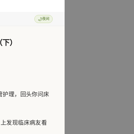
🌙
夜间
（下）
管护理，回头你问床
上发现临床病友看