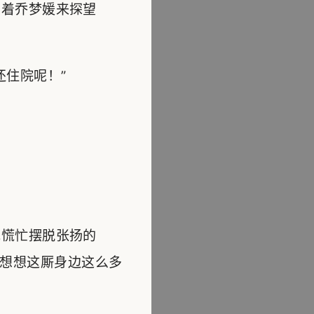
着乔梦媛来探望
住院呢！”
慌忙摆脱张扬的
想想这厮身边这么多