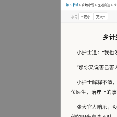
第五书城
> 官场小说 > 医道官途 
−
+
字号
更小
更大
乡计
小护士道：“我也没
“那你又说害己害人
小护士解释不清，
位医生，治疗上的事
张大官人暗乐，没