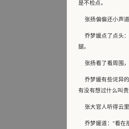
是不检点。
张扬偏偏还小声道：
乔梦媛点了点头：“
腿。
张扬看了看周围，压
乔梦媛有些诧异的
有没有想过什么叫责
张大官人听得云里雾
乔梦媛道：“看在