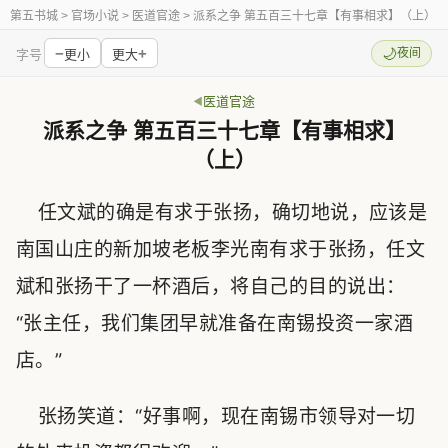
第五书城
> 官场小说 > 医道官途 > 派系之争 第五百三十七章【有事相求】（上）
−
+
🌙
夜间
字号
更小
更大
医道官途
派系之争 第五百三十七章【有事相求】
（上）
任文斌的确是有求于张扬，确切地说，应该是
南国山庄的新加坡老板李光南有求于张扬，任文
斌和张扬干了一杯酒后，将自己的目的说出：
“张主任，我们集团早就准备在南锡投资一家酒
店。”
张扬笑道：“好事啊，现在南锡市领导对一切