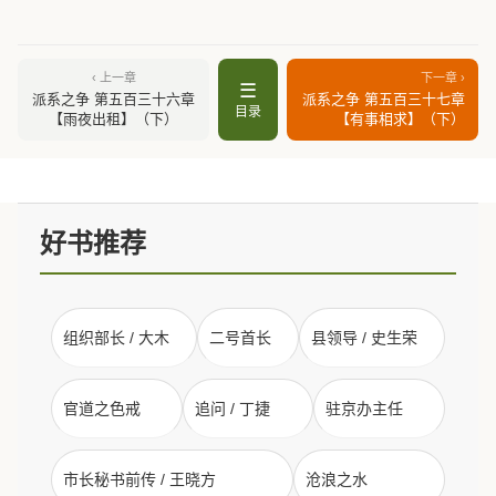
‹ 上一章
下一章 ›
☰
派系之争 第五百三十六章
派系之争 第五百三十七章
目录
【雨夜出租】（下）
【有事相求】（下）
好书推荐
组织部长 / 大木
二号首长
县领导 / 史生荣
官道之色戒
追问 / 丁捷
驻京办主任
市长秘书前传 / 王晓方
沧浪之水