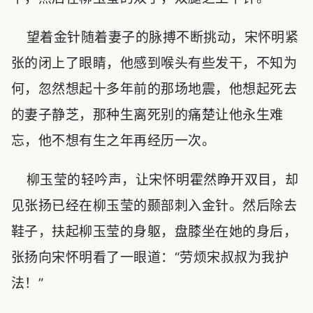
望着金针随着妻子的脉搏不断挑动，宋怀明紧
张的闭上了眼睛，他感到喉头有些发干，不知为
何，忽然想起十多年前的那场地震，他想起死去
的妻子静芝，那种生离死别的痛楚让他永生难
忘，他不想有生之年再经历一次。
柳玉莹的轻吟声，让宋怀明霍然睁开双目，却
见张扬已经在柳玉莹的颞部刺入金针。然后除去
鞋子，扶起柳玉莹的身躯，盘膝坐在她的身后，
张扬向宋怀明看了一眼道：“劳烦宋叔叔为我护
法！”