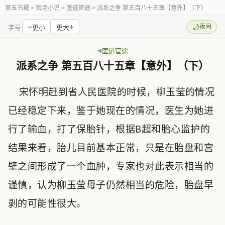
第五书城
> 官场小说 > 医道官途 > 派系之争 第五百八十五章【意外】（下）
−
+
🌙
夜间
字号
更小
更大
医道官途
派系之争 第五百八十五章【意外】（下）
宋怀明赶到省人民医院的时候，柳玉莹的情况
已经稳定下来，鉴于她现在的情况，医生为她进
行了输血，打了保胎针，根据B超和胎心监护的
结果来看，胎儿目前基本正常，只是在胎盘和宫
壁之间形成了一个血肿，专家也对此表示相当的
谨慎，认为柳玉莹母子仍然相当的危险，胎盘早
剥的可能性很大。