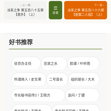
‹ 上一章
下一章 ›
☰
派系之争 第五百八十五章
派系之争 第五百八十六章
目录
【意外】（上）
【查案二人组】（上）
好书推荐
驻京办主任
沧浪之水
脸谱 / 叶听雨
所谓商人 / 史生荣
二号首长
组织部长 / 大木
市长秘书前传2 / 王晓方
追问 / 丁捷