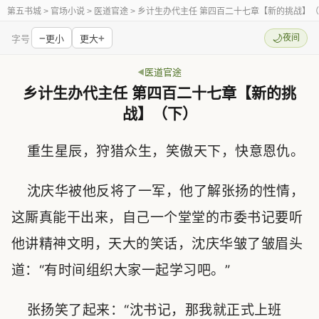
第五书城
> 官场小说 > 医道官途 > 乡计生办代主任 第四百二十七章【新的挑战】
−
+
🌙
夜间
字号
更小
更大
医道官途
乡计生办代主任 第四百二十七章【新的挑
战】（下）
重生星辰，狩猎众生，笑傲天下，快意恩仇。
沈庆华被他反将了一军，他了解张扬的性情，
这厮真能干出来，自己一个堂堂的市委书记要听
他讲精神文明，天大的笑话，沈庆华皱了皱眉头
道：“有时间组织大家一起学习吧。”
张扬笑了起来：“沈书记，那我就正式上班