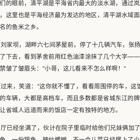
们的眼前，清平湖是平海省内最大的淡水湖，通过岚
，这里也是平海经济最为发达的地区，清平湖水域面
名的鱼米之乡。
刘家坝，湖畔六七间茅屋前，停了十几辆汽车，张扬
了下去，看到茅舍前用红色油漆涂抹了几个大字——
禁皱了皱眉头：“小哥，这儿看来不怎么样啊！”
来，笑道：“这你就不懂了，看看周围停的车，这饭
的车辆，大都是高档车，而且多数都是省城东江的牌
让省城人远道而来的饭店一定有独特的地方。
厅已经坐满了，伙计在院子里临时给他们兄妹俩加了
鱼，一份银鱼，辣炒螺蛳，不一会儿菜已经摆上了小