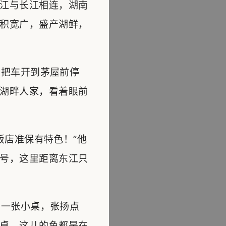
江与长江相连，湖南
积宽广，盛产湖鲜，
把车开到茅屋前停
湖畔人家，看着眼前
店准保有特色！”他
号，这里距离东江只
一张小桌，张扬点
桌，这儿的鱼都是在