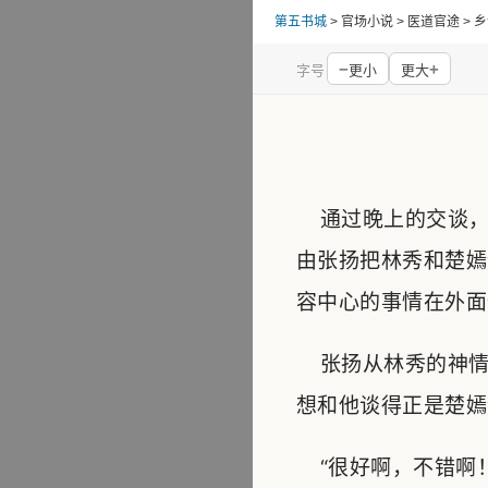
第五书城
> 官场小说 > 医道官途 
−
+
字号
更小
更大
通过晚上的交谈，
由张扬把林秀和楚嫣
容中心的事情在外面
张扬从林秀的神情
想和他谈得正是楚嫣
“很好啊，不错啊！