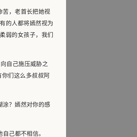
命苦，老首长把她视
有的人都将嫣然视为
柔弱的女孩子，我们
向自己施压威胁之
有你们这么多叔叔阿
糊涂？嫣然对你的感
他自己都不相信。