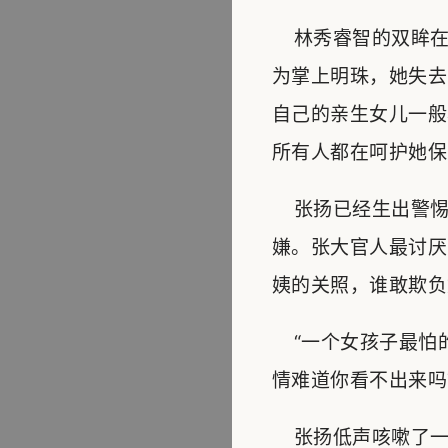
林秀睿智的双眸在
为掌上明珠，她失去
自己的亲生女儿一般
所有人都在呵护她保
张扬已经生出警惕
嫌。张大官人最讨厌
姨的关照，谁敢欺负
“一个女孩子最怕
情难道你看不出来吗
张扬低声咳嗽了一下