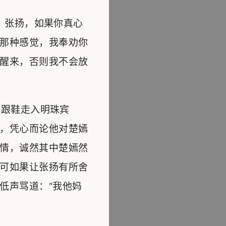
，张扬，如果你真心
那种感觉，我奉劝你
醒来，否则我不会放
跟鞋走入明珠宾
，凭心而论他对楚嫣
情，诚然其中楚嫣然
可如果让张扬有所舍
低声骂道：“我他妈