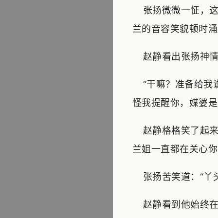
张扬微微一怔，这
兰的音容笑貌顿时涌
赵静看出张扬神情有
“干嘛？准备给我
怪我提醒你，媒婆是
赵静格格笑了起来：
兰姐一直都在关心你
张扬苦笑道：“丫头
赵静看到他始终在