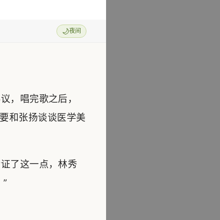
🌙
夜间
议，唱完歌之后，
要和张扬谈谈医学美
证了这一点，林秀
”