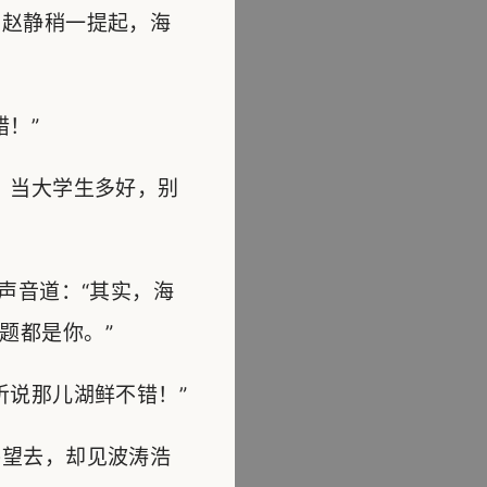
赵静稍一提起，海
！”
，当大学生多好，别
声音道：“其实，海
题都是你。”
说那儿湖鲜不错！”
望去，却见波涛浩