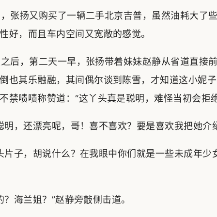
，张扬又购买了一辆二手北京吉普，虽然油耗大了些
性好，而且车内空间又宽敞的感觉。
之后，第二天一早，张扬带着妹妹赵静从省道直接前
倒也其乐融融，其间偶尔谈到陈雪，才知道这小妮子
不禁啧啧称赞道：“这丫头真是聪明，难怪当初会拒绝
明，还漂亮呢，哥！喜不喜欢？要是喜欢我把她介绍
头片子，胡说什么？在我眼中你们就是一些未成年少
？海兰姐？”赵静旁敲侧击道。