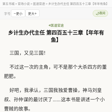
第五书城
> 官场小说 > 医道官途 > 乡计生办代主任 第四百五十三章【年年有鱼】
−
+
🌙
夜间
字号
更小
更大
医道官途
乡计生办代主任 第四百五十三章【年年有
鱼】
三国，又见三国！
不过这一次的主角，可不是那个大杀四方的董
肥肥。
好吧，我承认，三国我独爱曹操，神马刘皇
叔、孙仲谋的最讨厌了……这本书是讲述一个小
曹贼的故事。