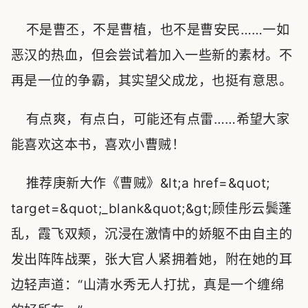
不是曹丕，不是曹植，也不是曹安民……一如
恶汉的热血，但会尝试着加入一些新的素材。不
再是一位的争霸，其实望父成龙，也挺有意思。
有点爽，有点白，可能还有点雷……希望大家
能喜欢这本书，喜欢小曹贼！
推荐庚新大作《曹贼》&lt;a href=&quot;
target=&quot;_blank&quot;&gt;顾佳彤云鬓蓬
乱，霞飞双颊，沉浸在激情中的娇躯不由自主的
发出阵阵战栗，张大官人紧拥着她，附在她的耳
边轻声道：“山清水秀无人打扰，真是一个缠绵