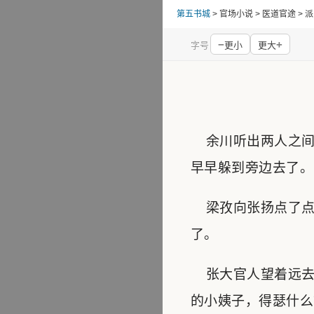
第五书城
> 官场小说 > 医道官途 
−
+
字号
更小
更大
余川听出两人之间
早早躲到旁边去了。
梁孜向张扬点了点头
了。
张大官人望着远去
的小姨子，得瑟什么