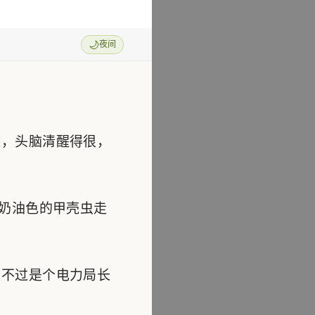
🌙
夜间
，头脑清醒得很，
奶油色的甲壳虫走
不过是个电力局长