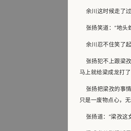
余川这时候走了过来
张扬笑道：“地头蛇
余川忍不住笑了起
张扬犯不上跟梁孜
马上就给梁成龙打了
张扬把梁孜的事情
只是一废物点心，无
张扬道：“梁孜这女