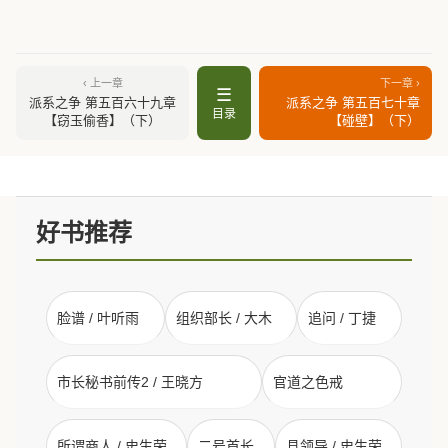
‹ 上一章
下一章 ›
☰
派系之争 第五百六十九章
派系之争 第五百七十章
目录
【窃玉偷香】（下）
【碰壁】（下）
好书推荐
脸谱 / 叶听雨
组织部长 / 大木
追问 / 丁捷
市长秘书前传2 / 王晓方
官道之色戒
所谓商人 / 史生荣
二号首长
县领导 / 史生荣