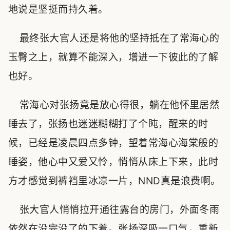
地说是坚挺而持久着。
最终张大官人还是将他的坚持抵在了常海心的
玉臀之上，就算不能深入，增进一下彼此的了解
也好。
常海心对张扬竟是放心得很，躺在他怀里居然
睡去了，张扬也迷迷糊糊打了个盹，醒来的时
候，已经是凌晨四点多钟，望着常海心海棠般的
睡姿，他心中又爱又怜，悄悄从床上下来，此时
方才感觉到裤裆里冰凉一片，NND真是浪费啊。
张大官人悄悄拉开通往露台的房门，外面冬雨
依然在没完没了的下着。张扬深吸一口气，重新