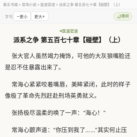
第五书城
> 官场小说 > 医道官途 > 派系之争 第五百七十章【碰壁】（上）
−
+
🌙
夜间
字号
更小
更大
医道官途
派系之争 第五百七十章【碰壁】（上）
张大官人虽然竭力掩饰，可他的大灰狼嘴脸还
是忍不住暴露出来了。
常海心紧紧咬着嘴唇，美眸紧闭，此时的样子
像极了革命先烈赶赴刑场英勇就义。
张扬极尽温柔的唤了一声：“海心！”
常海心颤声道：“你压到我了……”其实何止压