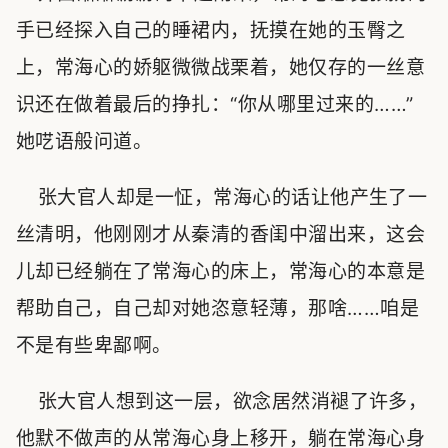
手已经探入自己的睡裙内，抚摸在她的玉臀之
上，常海心的娇躯微微战栗着，她仅存的一丝意
识还在做着最后的挣扎：“你从哪里过来的……”
她呓语般问道。
张大官人却是一怔，常海心的话让他产生了一
丝清明，他刚刚才从秦清的香闺中溜出来，这会
儿却已经躺在了常海心的床上，常海心的本意是
帮助自己，自己却对她恣意轻薄，那啥……咱是
不是有些卑鄙啊。
张大官人想到这一层，欲念居然消褪了许多，
他默不做声的从常海心身上移开，躺在常海心身