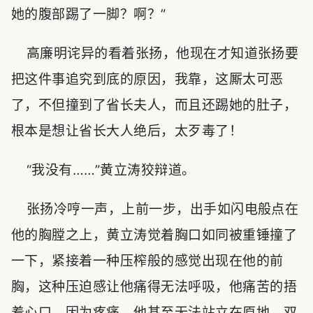
她的腹部踢了一脚？啊？”
高廉明诧异的看着张扬，他现在才知道张扬要
把这件事追究到底的原因，我靠，这厮太可恶
了，不但撞到了省长夫人，而且还踢她的肚子，
根本是想让省长大人绝后，太歹毒了！
“我没有……”黄立涛狡辩道。
张扬冷哼一声，上前一步，出手如闪电般点在
他的胸膛之上，黄立涛觉着胸口如同被重锤撞了
一下，紧接着一种压榨般的感觉出现在他的前
胸，这种压迫感让他痛得无法呼吸，他痛苦的捂
着心口，因为疼痛，他甚至无法站立在原地，双