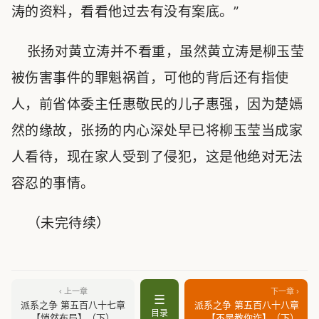
涛的资料，看看他过去有没有案底。”
张扬对黄立涛并不看重，虽然黄立涛是柳玉莹
被伤害事件的罪魁祸首，可他的背后还有指使
人，前省体委主任惠敬民的儿子惠强，因为楚嫣
然的缘故，张扬的内心深处早已将柳玉莹当成家
人看待，现在家人受到了侵犯，这是他绝对无法
容忍的事情。
（未完待续）
‹ 上一章
下一章 ›
☰
派系之争 第五百八十七章
派系之争 第五百八十八章
目录
【悄然布局】（下）
【不是教你诈】（下）