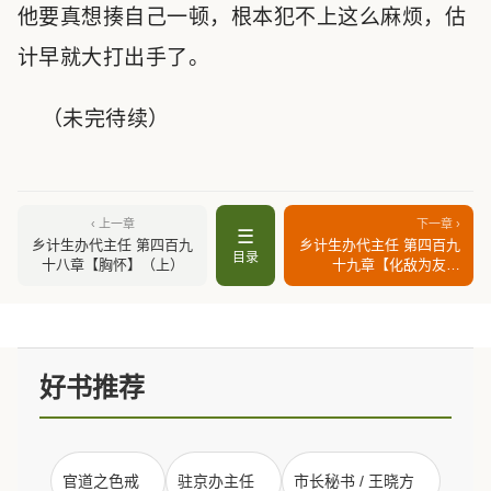
他要真想揍自己一顿，根本犯不上这么麻烦，估
计早就大打出手了。
（未完待续）
‹ 上一章
下一章 ›
☰
乡计生办代主任 第四百九
乡计生办代主任 第四百九
目录
十八章【胸怀】（上）
十九章【化敌为友】
（下）
好书推荐
官道之色戒
驻京办主任
市长秘书 / 王晓方