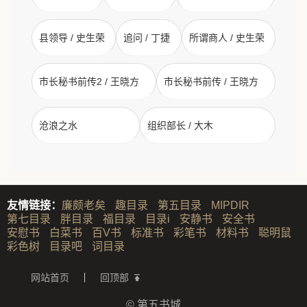
县领导 / 史生荣
追问 / 丁捷
所谓商人 / 史生荣
市长秘书前传2 / 王晓方
市长秘书前传 / 王晓方
沧浪之水
组织部长 / 大木
友情链接：
廉颇老矣
趣目录
第五目录
MIPDIR
第七目录
胖目录
福目录
目录i
安静书
安全书
安慰书
白菜书
百V书
标准书
彩笔书
材料书
聪明鼠
彩色树
目录吧
词目录
网站首页
回顶部
© 第五书城