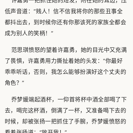
许嘉勇一把抓住她的短发，附在她的耳边，压
低声音道：“贱人！信不信我将你的那些丑事全
都抖出去，到时候你还有你那该死的家族全都会
成为别人的笑柄！”
范思琪愤怒的望着许嘉勇，她的目光中又充满
了畏惧，许嘉勇用力撕扯着她的头发：“你最好
乖乖听话，否则，我怎么能够扮演好这个丈夫的
角色？”
乔梦媛端起酒杯，一仰首将杯中酒全部喝了下
去，喝完这杯酒，倒满了一杯，又准备喝下去的
时候，却被张扬一把抓住了手腕，乔梦媛愤怒的
看着张扬道：“放开我！”