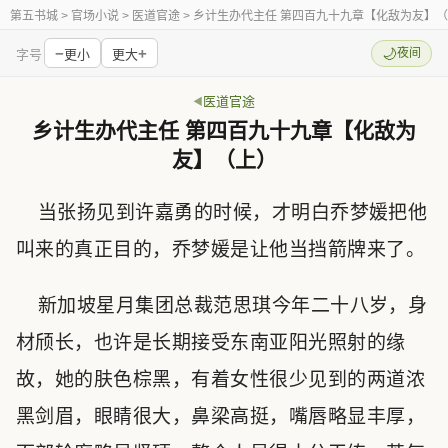
第五书城
> 官场小说 > 医道官途 > 乡计生办代主任 第四百九十九章【化敌为友】
−
+
🌙
夜间
字号
更小
更大
医道官途
乡计生办代主任 第四百九十九章【化敌为
友】（上）
当张扬见到许嘉勇的时候，才明白乔梦媛把他
叫来的真正目的，乔梦媛是让他当挡箭牌来了。
新加坡星月集团总裁范思琪今年二十八岁，身
材颀长，也许是长期接受东南亚阳光照射的缘
故，她的肤色棕黑，有着女性很少见到的两道浓
黑剑眉，眼睛很大，鼻梁高挺，嘴唇略显丰厚，