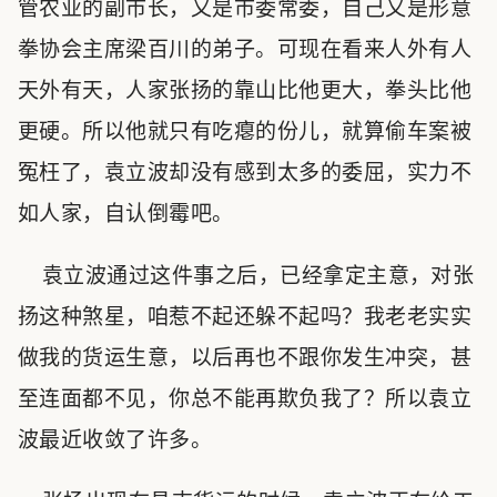
管农业的副市长，又是市委常委，自己又是形意
拳协会主席梁百川的弟子。可现在看来人外有人
天外有天，人家张扬的靠山比他更大，拳头比他
更硬。所以他就只有吃瘪的份儿，就算偷车案被
冤枉了，袁立波却没有感到太多的委屈，实力不
如人家，自认倒霉吧。
袁立波通过这件事之后，已经拿定主意，对张
扬这种煞星，咱惹不起还躲不起吗？我老老实实
做我的货运生意，以后再也不跟你发生冲突，甚
至连面都不见，你总不能再欺负我了？所以袁立
波最近收敛了许多。