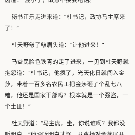
齿道：“混小子，故意不接我电话。”
秘书江乐走进来道：“杜书记，政协马主席来
了！”
杜天野皱了皱眉头道：“让他进来！”
马益民脸色铁青的走了进来，一见到杜天野就
抱怨道：“杜书记，他疯了，光天化日就闯入金
莎，带着一百多名农民工把金莎砸了个乱七八
糟，他还是国家干部吗？根本就是一个强盗，一
个土匪！”
杜天野道：“马主席，坐，你说谁啊？我都没
听明白。”他没听明白才怪，从张扬对金莎展开