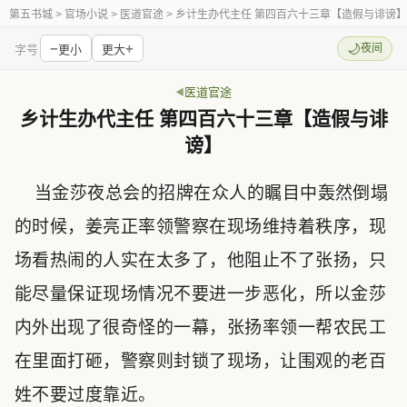
第五书城
> 官场小说 > 医道官途 > 乡计生办代主任 第四百六十三章【造假与诽谤】
−
+
🌙
夜间
字号
更小
更大
医道官途
乡计生办代主任 第四百六十三章【造假与诽
谤】
当金莎夜总会的招牌在众人的瞩目中轰然倒塌
的时候，姜亮正率领警察在现场维持着秩序，现
场看热闹的人实在太多了，他阻止不了张扬，只
能尽量保证现场情况不要进一步恶化，所以金莎
内外出现了很奇怪的一幕，张扬率领一帮农民工
在里面打砸，警察则封锁了现场，让围观的老百
姓不要过度靠近。