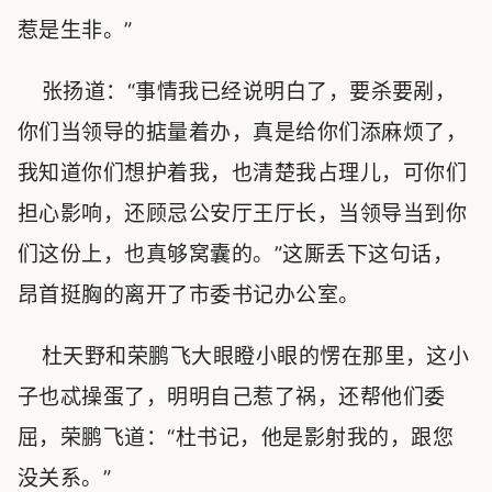
惹是生非。”
张扬道：“事情我已经说明白了，要杀要剐，
你们当领导的掂量着办，真是给你们添麻烦了，
我知道你们想护着我，也清楚我占理儿，可你们
担心影响，还顾忌公安厅王厅长，当领导当到你
们这份上，也真够窝囊的。”这厮丢下这句话，
昂首挺胸的离开了市委书记办公室。
杜天野和荣鹏飞大眼瞪小眼的愣在那里，这小
子也忒操蛋了，明明自己惹了祸，还帮他们委
屈，荣鹏飞道：“杜书记，他是影射我的，跟您
没关系。”