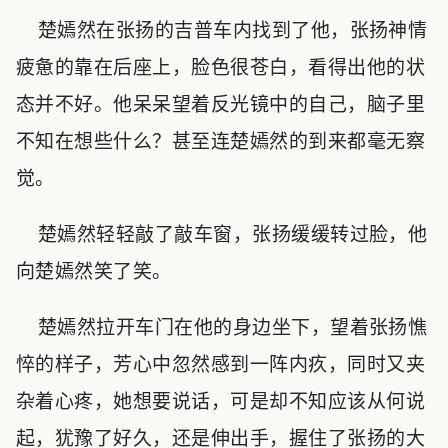
楚嫣然在张扬的吉普车内找到了他，张扬神情
疲惫的靠在后座上，脸色很苍白，看得出他的状
态并不好。他呆呆望着反光镜中的自己，脑子里
不知在想些什么？甚至连楚嫣然的到来都毫无察
觉。
楚嫣然轻轻敲了敲车窗，张扬缓缓转过脸，他
向楚嫣然笑了笑。
楚嫣然拉开车门在他的身边坐下，望着张扬憔
悴的样子，芳心中忽然感到一阵内疚，同时又夹
杂着心疼，她想要说话，可是却不知应该从何说
起，犹豫了好久，还是伸出手，握住了张扬的大