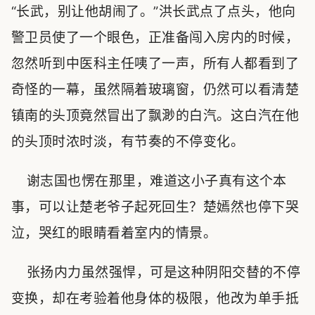
“长武，别让他胡闹了。”洪长武点了点头，他向
警卫员使了一个眼色，正准备闯入房内的时候，
忽然听到中医科主任咦了一声，所有人都看到了
奇怪的一幕，虽然隔着玻璃窗，仍然可以看清楚
镇南的头顶竟然冒出了飘渺的白汽。这白汽在他
的头顶时浓时淡，有节奏的不停变化。
谢志国也愣在那里，难道这小子真有这个本
事，可以让楚老爷子起死回生？楚嫣然也停下哭
泣，哭红的眼睛看着室内的情景。
张扬内力虽然强悍，可是这种阴阳交替的不停
变换，却在考验着他身体的极限，他改为单手抵