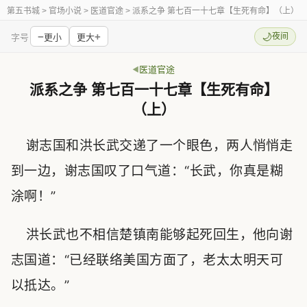
第五书城
> 官场小说 > 医道官途 > 派系之争 第七百一十七章【生死有命】（上）
−
+
🌙
夜间
字号
更小
更大
医道官途
派系之争 第七百一十七章【生死有命】
（上）
谢志国和洪长武交递了一个眼色，两人悄悄走
到一边，谢志国叹了口气道：“长武，你真是糊
涂啊！”
洪长武也不相信楚镇南能够起死回生，他向谢
志国道：“已经联络美国方面了，老太太明天可
以抵达。”