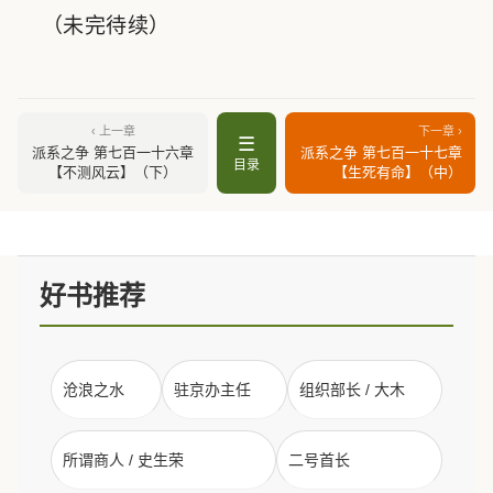
（未完待续）
‹ 上一章
下一章 ›
☰
派系之争 第七百一十六章
派系之争 第七百一十七章
目录
【不测风云】（下）
【生死有命】（中）
好书推荐
沧浪之水
驻京办主任
组织部长 / 大木
所谓商人 / 史生荣
二号首长