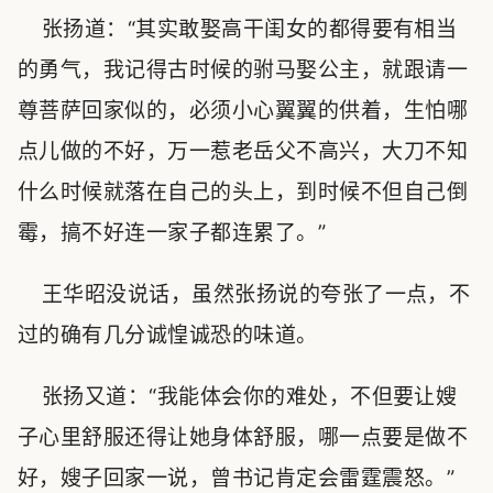
张扬道：“其实敢娶高干闺女的都得要有相当
的勇气，我记得古时候的驸马娶公主，就跟请一
尊菩萨回家似的，必须小心翼翼的供着，生怕哪
点儿做的不好，万一惹老岳父不高兴，大刀不知
什么时候就落在自己的头上，到时候不但自己倒
霉，搞不好连一家子都连累了。”
王华昭没说话，虽然张扬说的夸张了一点，不
过的确有几分诚惶诚恐的味道。
张扬又道：“我能体会你的难处，不但要让嫂
子心里舒服还得让她身体舒服，哪一点要是做不
好，嫂子回家一说，曾书记肯定会雷霆震怒。”