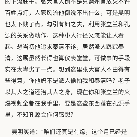
的下流胚子。张大官人倒不是只需州官放火不许
百姓点灯，人家风流他倒说不出什么，可是吴明
也太下贱了点，勾引有妇之夫，利用张立兰和孔
源的关系做动作，这种小人行径又怎能让人看
起。想当初他追求秦清不遂，居然派人跟踪秦
清，这厮虽然长得也算仪表堂堂，可做事的手段
实在太卑劣了一点。想到这里张大官人不由得有
些得意，你他妈不是派人偷拍我和秦清吗？老子
以其人之道还治其人之身，现在你和张立兰的火
爆视频全都在我手里，要是这些东西落在孔源手
里，不知孔源会作何感想？
吴明笑道：“咱们还真是有缘，这个月已经是