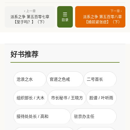
‹ 上一章
下一章 ›
☰
派系之争 第五百零七章
派系之争 第五百零八章
目录
【至于吗？】（下）
【婚前紧张症】（下）
好书推荐
沧浪之水
官道之色戒
二号首长
组织部长 / 大木
市长秘书 / 王晓方
脸谱 / 叶听雨
接待处处长 / 高和
驻京办主任