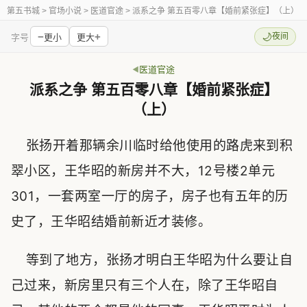
第五书城
> 官场小说 > 医道官途 > 派系之争 第五百零八章【婚前紧张症】（上）
−
+
🌙
夜间
字号
更小
更大
医道官途
派系之争 第五百零八章【婚前紧张症】
（上）
张扬开着那辆余川临时给他使用的路虎来到积
翠小区，王华昭的新房并不大，12号楼2单元
301，一套两室一厅的房子，房子也有五年的历
史了，王华昭结婚前新近才装修。
等到了地方，张扬才明白王华昭为什么要让自
己过来，新房里只有三个人在，除了王华昭自