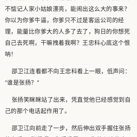
不惦记人家小姑娘漂亮，能闹出这么大的事来？
你以为你爹牛逼，你爹只不过是客运公司的经
理，能量比你爹大的人多了去了，狗日的你想死
自己去死啊，干嘛拽着我啊？王忠科心底这个恨
呐！
邵卫江连看都不向王忠科看上一眼，低声问：
“谁是张扬？”
张扬笑眯眯站了出来，凭直觉他已经感觉到自
己的那个电话起作用了。
邵卫江向前走了一步，然后伸出双手握住张扬