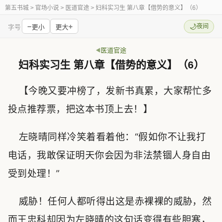
第五书城
> 官场小说 > 医道官途 > 妇科实习生 第八章【借势的意义】（6）
−
+
🌙
夜间
字号
更小
更大
医道官途
妇科实习生 第八章【借势的意义】（6）
【今晚又要冲榜了，发新书真累，大家帮忙多
投点推荐票，把这本书顶上去！】
左晓晴同样冷笑着看着他：“假如你不让我打
电话，我敢保证明天你会因为非法禁锢人身自由
受到处理！”
威胁！任何人都听得出这是赤裸裸的威胁，然
而王忠科却因为左晓晴的这句话变得有些胆寒，