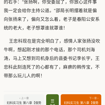
的右手：“张扬啊，你受委屈了，你放心这件事
我一定会给你主持公道。”邵局长明摆着就是偏
向张扬来了，偏向又怎么着，老子是春阳公安系
统的老大，老子想罩谁就罩谁！
王忠科现在是完全明白了，感情人家张扬没吹
牛啊，想起刚才接的那个电话，那个司机刘海
涛，马上又想到司机身后的县委书记李长宇，王
忠科此刻连死了的心都有了，麻痹的韩传宝，不
带那么玩儿人的啊！
‹ 上一章
下一章 ›
☰
妇科实习生 第八章【借势
妇科实习生 第八章【借势