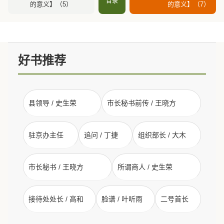
目录
的意义】（5）
的意义】（7）
好书推荐
县领导 / 史生荣
市长秘书前传 / 王晓方
驻京办主任
追问 / 丁捷
组织部长 / 大木
市长秘书 / 王晓方
所谓商人 / 史生荣
接待处处长 / 高和
脸谱 / 叶听雨
二号首长