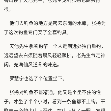
香山接了天池先生，老先生见到张扬也高兴得
很。
他们去钓鱼的地方是密云东南的水库，张扬为
了这次钓鱼专门买了全套钓具。
天池先生拿着钓竿一个人走到远处独自垂钓，
远远望去白须随着晨风轻轻飘拂，老先生气定神
闲，充满仙风道骨的味道。
罗慧宁也选了个位置坐下。
张扬对钓鱼不甚精通，他又是个坐不住的性
子，才坐了半个小时，看到一条鱼都不上钩，干
脆去一旁的小山上溜达，在山上转了一圈，发现