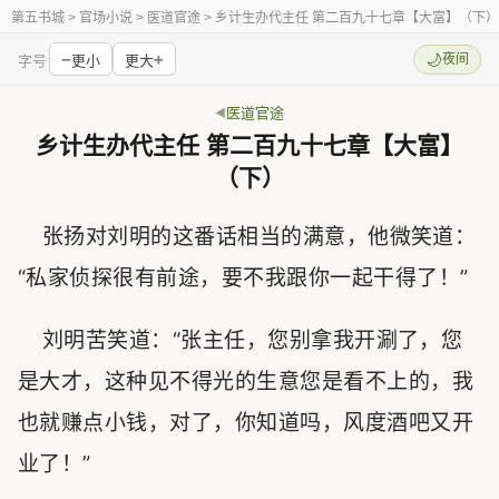
第五书城
> 官场小说 > 医道官途 > 乡计生办代主任 第二百九十七章【大富】（下）
−
+
🌙
夜间
字号
更小
更大
医道官途
乡计生办代主任 第二百九十七章【大富】
（下）
张扬对刘明的这番话相当的满意，他微笑道：
“私家侦探很有前途，要不我跟你一起干得了！”
刘明苦笑道：“张主任，您别拿我开涮了，您
是大才，这种见不得光的生意您是看不上的，我
也就赚点小钱，对了，你知道吗，风度酒吧又开
业了！”