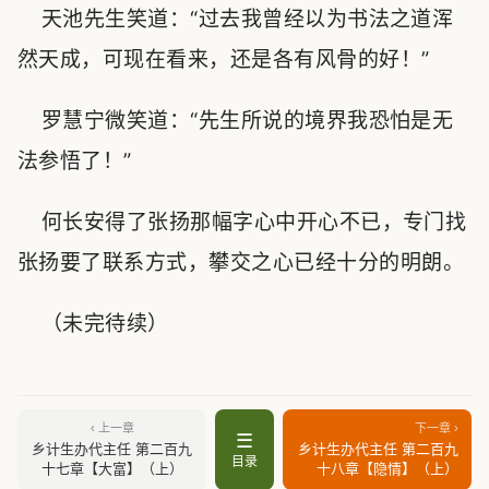
天池先生笑道：“过去我曾经以为书法之道浑
然天成，可现在看来，还是各有风骨的好！”
罗慧宁微笑道：“先生所说的境界我恐怕是无
法参悟了！”
何长安得了张扬那幅字心中开心不已，专门找
张扬要了联系方式，攀交之心已经十分的明朗。
（未完待续）
‹ 上一章
下一章 ›
☰
乡计生办代主任 第二百九
乡计生办代主任 第二百九
目录
十七章【大富】（上）
十八章【隐情】（上）