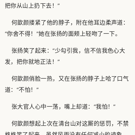
把你从山上扔下去！”
何歆颜搂紧了他的脖子，附在他耳边柔声道：
“你舍不得！”她在张扬的面颊上轻吻了一下。
张扬笑了起来：“少勾引我，信不信我色心大
发，把你就地正法！”
何歆颜俏脸一热，又在张扬的脖子上哈了口气
道：“不怕！”
张大官人心中一荡，嘴上却道：“我怕！”
何歆颜想起上次在清台山对这厮的惩罚，不禁
格格笑了起来。虽然风雨没有任何减小的迹象，