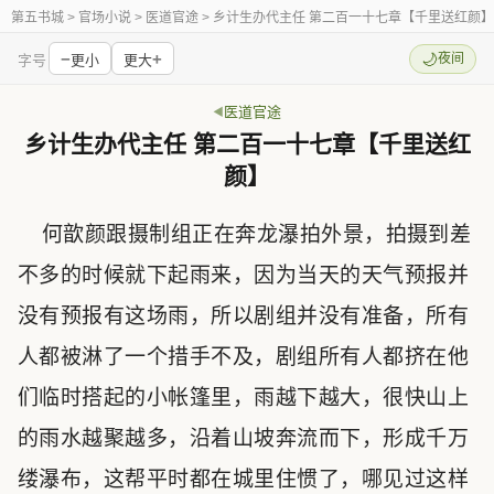
第五书城
> 官场小说 > 医道官途 > 乡计生办代主任 第二百一十七章【千里送红颜】
−
+
🌙
夜间
字号
更小
更大
医道官途
乡计生办代主任 第二百一十七章【千里送红
颜】
何歆颜跟摄制组正在奔龙瀑拍外景，拍摄到差
不多的时候就下起雨来，因为当天的天气预报并
没有预报有这场雨，所以剧组并没有准备，所有
人都被淋了一个措手不及，剧组所有人都挤在他
们临时搭起的小帐篷里，雨越下越大，很快山上
的雨水越聚越多，沿着山坡奔流而下，形成千万
缕瀑布，这帮平时都在城里住惯了，哪见过这样