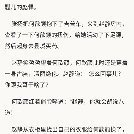
瓢儿的彪悍。
张扬把何歆颜抱下了吉普车，来到赵静房内，
查看了一下何歆颜的扭伤，给她活动了下足踝，
然后起身去县城买药。
赵静笑盈盈望着何歆颜，何歆颜此时还是穿着
一身古装，清丽绝伦。赵静道：“怎么回事儿？
你跟我哥干啥了？”
何歆颜红着俏脸啐道：“赵静，你就会胡说八
道！”
赵静从衣柜里找出自己的衣服给何歆颜换了，