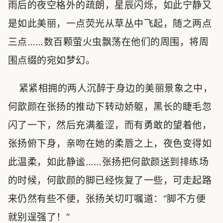
雨后的夜空格外的疏朗，星辰闪烁，如此宁静又
是如此美丽，一点荧光从草丛中飞起，随之两点
三点……数百颗萤火虫飘荡在他们的周围，将周
围点缀的宛如梦幻。
紧紧相拥的两人沉醉于身边的美丽景象之中，
何歆颜在张扬的推动下转动娇躯，黑长的睫毛忽
闪了一下，然后充满羞涩，而有勇敢的望着他，
张扬俯下身，亲吻在她的柔唇之上，夜色变得如
此温柔，如此静谧……张扬把何歆颜送到排练场
的时候，何歆颜的脚已经恢复了一些，可走起路
来仍然有些不便，张扬关切叮嘱道：“脚不方便
就别逞强了！”