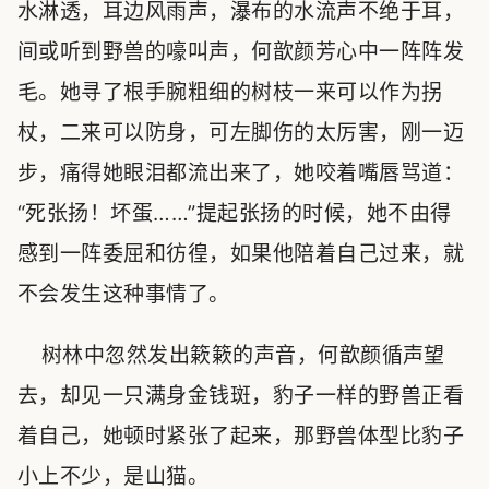
水淋透，耳边风雨声，瀑布的水流声不绝于耳，
间或听到野兽的嚎叫声，何歆颜芳心中一阵阵发
毛。她寻了根手腕粗细的树枝一来可以作为拐
杖，二来可以防身，可左脚伤的太厉害，刚一迈
步，痛得她眼泪都流出来了，她咬着嘴唇骂道：
“死张扬！坏蛋……”提起张扬的时候，她不由得
感到一阵委屈和彷徨，如果他陪着自己过来，就
不会发生这种事情了。
树林中忽然发出簌簌的声音，何歆颜循声望
去，却见一只满身金钱斑，豹子一样的野兽正看
着自己，她顿时紧张了起来，那野兽体型比豹子
小上不少，是山猫。