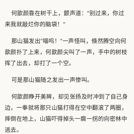
何歆颜靠在树干上，颤声道：“别过来，你过
来我就敲烂你的脑袋！”
那山猫发出“喵呜！”一声怪叫，倏然腾空向何
歆颜扑了上来，何歆颜尖叫了一声，手中的树枝
挥了出去，却打了一个空。
可是那山猫随之发出一声惨叫。
何歆颜睁开美眸，却见张扬及时冲到了自己身
边，一拳就将那只山猫打得在空中翻滚了两圈，
摔倒在地上，山猫吓得掉头一瘸一拐的向密林中
逃去。