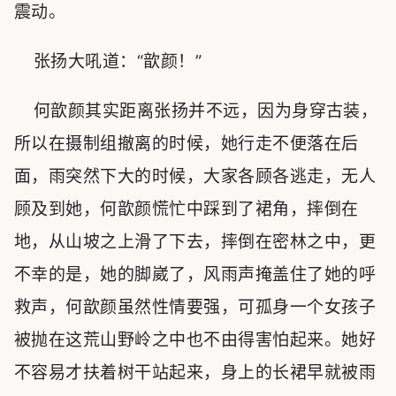
震动。
张扬大吼道：“歆颜！”
何歆颜其实距离张扬并不远，因为身穿古装，
所以在摄制组撤离的时候，她行走不便落在后
面，雨突然下大的时候，大家各顾各逃走，无人
顾及到她，何歆颜慌忙中踩到了裙角，摔倒在
地，从山坡之上滑了下去，摔倒在密林之中，更
不幸的是，她的脚崴了，风雨声掩盖住了她的呼
救声，何歆颜虽然性情要强，可孤身一个女孩子
被抛在这荒山野岭之中也不由得害怕起来。她好
不容易才扶着树干站起来，身上的长裙早就被雨