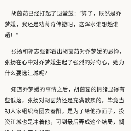
胡茵茹已经打起了退堂鼓：“算了，既然是乔
梦媛，我还是劝蒋奇伟撤吧，这浑水谁想趟谁
趟！”
张扬和郭志强都看出胡茵茹对乔梦媛的忌惮，
张扬在心中对乔梦媛生起了强烈的好奇心，她为
什么要选江城呢？
知道乔梦媛的事情之后，胡茵茹的情绪显得有
些低落，张扬对胡茵茹还是充满歉疚的，毕竟当
初人家组织商团去春阳，是为了给他挣面子，投
资江城也是冲着他，可到最后弄成这个结局，搁