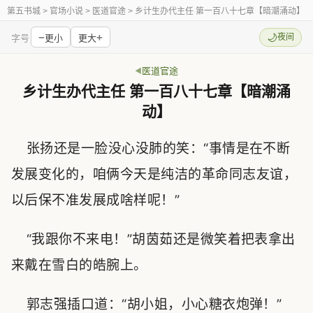
第五书城
> 官场小说 > 医道官途 > 乡计生办代主任 第一百八十七章【暗潮涌动】
−
+
🌙
夜间
字号
更小
更大
医道官途
乡计生办代主任 第一百八十七章【暗潮涌
动】
张扬还是一脸没心没肺的笑：“事情是在不断
发展变化的，咱俩今天是纯洁的革命同志友谊，
以后保不准发展成啥样呢！”
“我跟你不来电！”胡茵茹还是微笑着把表拿出
来戴在雪白的皓腕上。
郭志强插口道：“胡小姐，小心糖衣炮弹！”