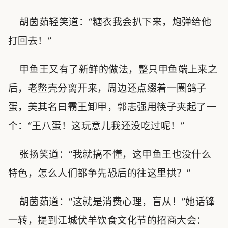
胡茵茹轻笑道：“糖衣我会扒下来，炮弹给他
打回去！”
甲鱼王又有了新鲜的做法，整只甲鱼端上来之
后，老鳖壳分离开来，周边还点缀着一圈鸽子
蛋，美其名曰霸王卸甲，郭志强用筷子夹起了一
个：“王八蛋！这玩意儿我还没吃过呢！”
张扬笑道：“我就搞不懂，这甲鱼王也没什么
特色，怎么人们都争先恐后的往这里拱？”
胡茵茹道：“这就是消费心理，盲从！”她话锋
一转，提到江城伏羊饮食文化节的招商大会：