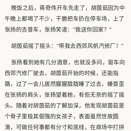
晚饭之后，蒋奇伟开车先走了，胡茵茹因为中
午晚上都喝了不少，干脆把车扔在停车场，上了
张扬的吉普车，张扬笑道：“我送你回家？”
胡茵茹摇了摇头：“带我去西郊风帆汽修厂！”
张扬看到她有几分酒意，也就没多问，驱车向
西郊汽修厂驶去，胡茵茹开始的时候，还能指
路，过了一会儿居然朦朦胧胧睡了过去，螓首歪
在张扬的肩头，张扬望着她，有些无奈的摇了摇
头。随着对胡茵茹的了解加深，他发现胡茵茹是
个骨子里极其倔强的女孩子，表面虽然世故圆
滑，可做任何事都有分寸和底线，在商场中打拼