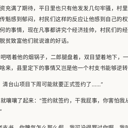
资充满了期待，平日里也只有他发发几句牢骚，村里
传魁感到郁闷，村民们这样的反应让他感到自己的权
何的事情，现在凡事都讲究个经济挂帅，村民们的经
脱贫致富他们就说谁的好话。
吧嗒着他的烟锅子，二郎腿盘着，双目望着地下，一
啥来，县里定下的事情又岂是他一个村支书能够逆转
清台山项目下周可能就要正式签约了……”
就嚷嚷了起来：“签约就签约，干我屁事，你害怕我
”
老支书，你脾气怎么那么倔，我可没得罪过你啊，我