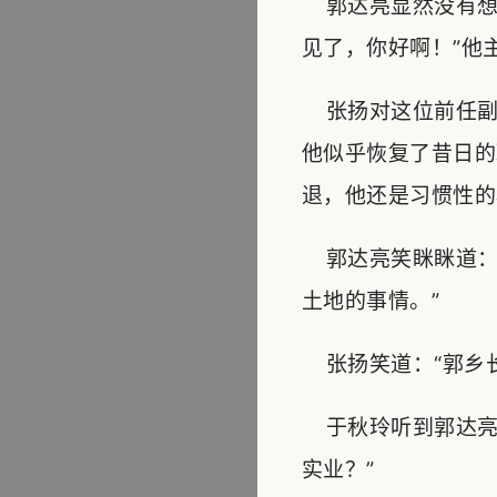
郭达亮显然没有想
见了，你好啊！”他
张扬对这位前任副
他似乎恢复了昔日的
退，他还是习惯性的
郭达亮笑眯眯道：
土地的事情。”
张扬笑道：“郭乡长
于秋玲听到郭达亮
实业？”