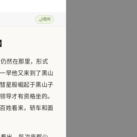
🌙
夜间
】
仍然在那里，形式
一早他又来到了黑山
彗星般崛起于黑山子
领导才有资格坐的。
百姓看来，轿车和面