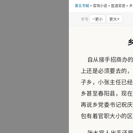
第五书城
> 官场小说 > 医道官途 
−
+
字号
更小
更大
自从接手招商办的
上还是必须要去的，
子乡，小张主任已经
乡甚至春阳县，现在
再说乡党委书记祝庆
包有着官职大小的区