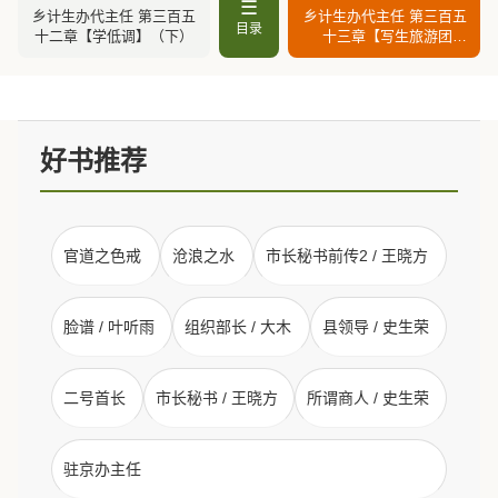
☰
乡计生办代主任 第三百五
乡计生办代主任 第三百五
目录
十二章【学低调】（下）
十三章【写生旅游团】
（下）
好书推荐
官道之色戒
沧浪之水
市长秘书前传2 / 王晓方
脸谱 / 叶听雨
组织部长 / 大木
县领导 / 史生荣
二号首长
市长秘书 / 王晓方
所谓商人 / 史生荣
驻京办主任