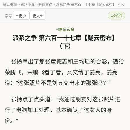
第五书城
> 官场小说 > 医道官途 > 派系之争 第六百一十七章【疑云密布】（下）
−
+
🌙
夜间
字号
更小
更大
医道官途
派系之争 第六百一十七章【疑云密布】
（下）
张扬拿出了那张董德志和王均瑶的合影，递给
荣鹏飞，荣鹏飞看了看，又交给了姜亮，姜亮
道：“这张照片不是刘五交出来的那张吗？”
张扬点了点头道：“我通过朋友对这张照片进
行了电脑加工处理，基本确认了这女人的身
份。”