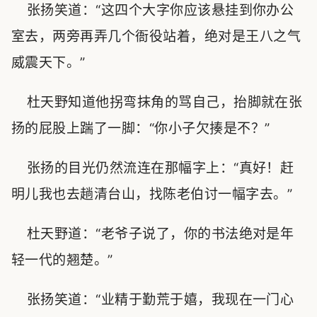
张扬笑道：“这四个大字你应该悬挂到你办公
室去，两旁再弄几个衙役站着，绝对是王八之气
威震天下。”
杜天野知道他拐弯抹角的骂自己，抬脚就在张
扬的屁股上踹了一脚：“你小子欠揍是不？”
张扬的目光仍然流连在那幅字上：“真好！赶
明儿我也去趟清台山，找陈老伯讨一幅字去。”
杜天野道：“老爷子说了，你的书法绝对是年
轻一代的翘楚。”
张扬笑道：“业精于勤荒于嬉，我现在一门心