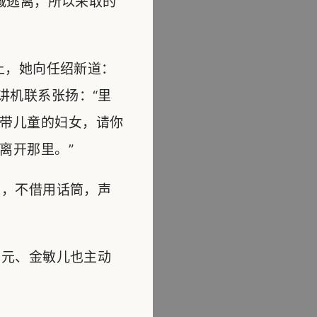
城逃离，所以采取的
上，她向任绍新道：
讲机联系张扬：“里
带儿童的妇女，请你
离开那里。”
，不借用话筒，声
元、金敏儿也主动