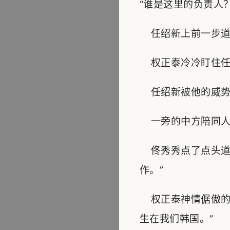
“谁是这里的负责人？
任绍新上前一步道：
权正泰冷冷盯住任绍
任绍新被他的威势震
一旁的中方陪同人员
佟秀秀点了点头道
作。”
权正泰神情倨傲的
生在我们韩国。”