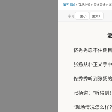
第五书城
> 官场小说 > 医道官途 
−
+
字号
更小
更大
佟秀秀忍不住侧目
张扬从朴正义手中接
佟秀秀听到张扬的声
张扬道：“听得到！
“现场情况怎么样？