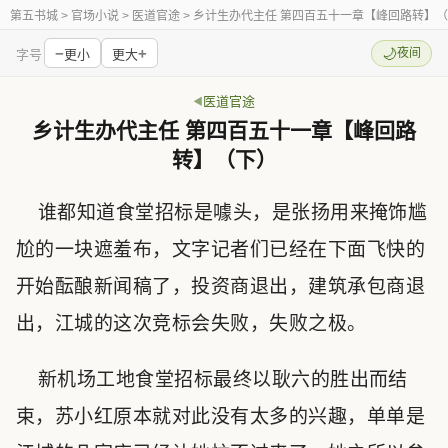
第五书城
> 官场小说 > 医道官途 > 乡计生办代主任 第四百五十一章【峰回路转】
−
+
🌙
夜间
字号
更小
更大
医道官途
乡计生办代主任 第四百五十一章【峰回路
转】（下）
谁都知道食堂招标是噱头，是张扬用来掩饰尴
尬的一块遮羞布，文字记者们已经在下面飞快的
开始酝酿新闻稿了，投资商退出，建筑承包商退
出，江城的这次竞标会失败，失败之极。
新机场工地食堂招标最终以耿六的胜出而结
束，苏小红原本就对此没有太多的兴趣，单单是