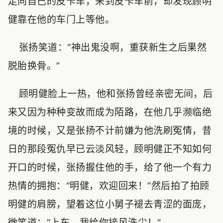
走向自己的皮卡车，来到皮卡车前，却发现顾明
健靠在他的车门上等他。
张扬笑道：“神出鬼没啊，重获新生之后果然
脱胎换骨。”
顾明健脸上一热，他和张扬曾经亲密无间，后
来又因为种种变故而成为陌路，在他几乎濒临绝
境的时候，又是张扬不计前嫌为他洗刷冤情，昔
日的那段冤仇早已云淡风轻，顾明健正不知如何
开口的时候，张扬握住他的手，给了他一个有力
热情的拥抱：“明健，欢迎回来！”然后拍了拍顾
明健的肩膀，望着这位小舅子褪去青涩的面庞，
微笑道：“上车，我给你接风洗尘！”