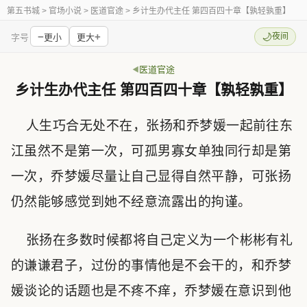
第五书城
> 官场小说 > 医道官途 > 乡计生办代主任 第四百四十章【孰轻孰重】
−
+
🌙
夜间
字号
更小
更大
医道官途
乡计生办代主任 第四百四十章【孰轻孰重】
人生巧合无处不在，张扬和乔梦媛一起前往东
江虽然不是第一次，可孤男寡女单独同行却是第
一次，乔梦媛尽量让自己显得自然平静，可张扬
仍然能够感觉到她不经意流露出的拘谨。
张扬在多数时候都将自己定义为一个彬彬有礼
的谦谦君子，过份的事情他是不会干的，和乔梦
媛谈论的话题也是不疼不痒，乔梦媛在意识到他