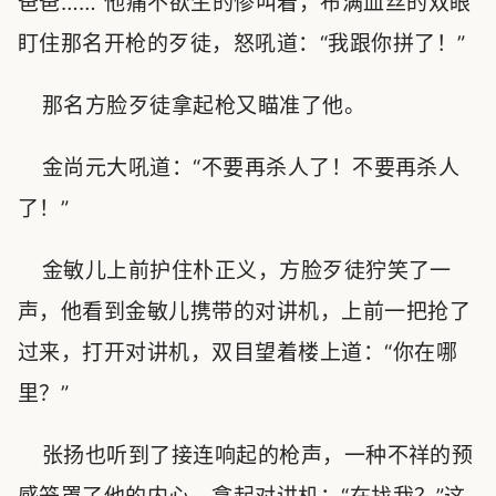
爸爸……”他痛不欲生的惨叫着，布满血丝的双眼
盯住那名开枪的歹徒，怒吼道：“我跟你拼了！”
那名方脸歹徒拿起枪又瞄准了他。
金尚元大吼道：“不要再杀人了！不要再杀人
了！”
金敏儿上前护住朴正义，方脸歹徒狞笑了一
声，他看到金敏儿携带的对讲机，上前一把抢了
过来，打开对讲机，双目望着楼上道：“你在哪
里？”
张扬也听到了接连响起的枪声，一种不祥的预