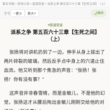
第五书城
> 官场小说 > 医道官途 > 派系之争 第五百六十三章【生死之间】（上）
−
+
🌙
夜间
字号
更小
更大
医道官途
派系之争 第五百六十三章【生死之间】
（上）
张扬将对讲机扔到了一边，伸手从身上拔出了
两片碎裂的玻璃，然后反手点中身上的穴道止住
血流。他又听到那个焦急的声音：“张扬！张
扬！你有没有事？”
这声音并非春雪晴，而是金敏儿，不是他的幻
觉，张扬这才从腰后掏出金敏儿刚刚交给他的对