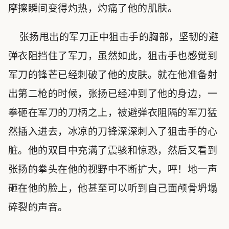
摩擦瞬间变得灼热，灼痛了他的肌肤。
张扬甩出的军刀正中狙击手的胸部，坚韧的避
弹衣阻挡住了军刀，虽然如此，狙击手也感觉到
军刀的锋芒已经刺破了他的皮肤。就在他准备射
出第二枪的时候，张扬已经冲到了他的身边，一
拳砸在军刀的刀柄之上，被避弹衣阻隔的军刀猛
然插入进去，冰凉的刀锋深深刺入了狙击手的心
脏。他的双目中充满了震骇和惊恐，然后又看到
张扬的拳头在他的视野中不断扩大，呯！地一声
砸在他的脸上，他甚至可以听到自己面颅骨坍塌
碎裂的声音。