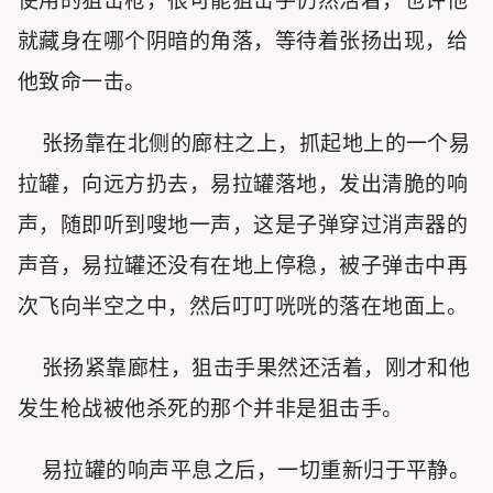
使用的狙击枪，很可能狙击手仍然活着，也许他
就藏身在哪个阴暗的角落，等待着张扬出现，给
他致命一击。
张扬靠在北侧的廊柱之上，抓起地上的一个易
拉罐，向远方扔去，易拉罐落地，发出清脆的响
声，随即听到嗖地一声，这是子弹穿过消声器的
声音，易拉罐还没有在地上停稳，被子弹击中再
次飞向半空之中，然后叮叮咣咣的落在地面上。
张扬紧靠廊柱，狙击手果然还活着，刚才和他
发生枪战被他杀死的那个并非是狙击手。
易拉罐的响声平息之后，一切重新归于平静。