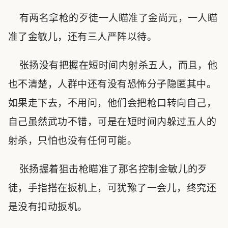
有两名拿枪的歹徒一人瞄准了金尚元，一人瞄
准了金敏儿，还有三人严阵以待。
张扬没有把握在短时间内射杀五人，而且，他
也不清楚，人群中还有没有恐怖分子隐匿其中。
如果走下去，不用问，他们会把枪口转向自己，
自己虽然武功不错，可是在短时间内躲过五人的
射杀，只怕也没有任何可能。
张扬握着狙击枪瞄准了那名控制金敏儿的歹
徒，手指搭在扳机上，可犹豫了一会儿，终究还
是没有扣动扳机。