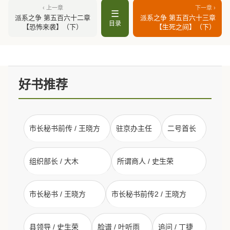
‹ 上一章
下一章 ›
☰
派系之争 第五百六十二章
派系之争 第五百六十三章
目录
【恐怖来袭】（下）
【生死之间】（下）
好书推荐
市长秘书前传 / 王晓方
驻京办主任
二号首长
组织部长 / 大木
所谓商人 / 史生荣
市长秘书 / 王晓方
市长秘书前传2 / 王晓方
县领导 / 史生荣
脸谱 / 叶听雨
追问 / 丁捷