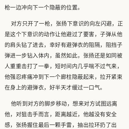
枪一边冲向下一个隐蔽的位置。
对方只开了一枪，张扬下意识的向左闪避，正
是这个下意识的动作让他避过了要害，子弹从他
的肩头钻了进去，幸好有避弹衣的阻隔，阻挡子
弹进一步钻入体内，虽然如此，张扬还是如同被
人重重击打了一拳，短时间内几乎喘不过气来，
他强忍疼痛冲到下一个廊柱隐蔽起来，拉开紧束
在身上的避弹衣，好半天才缓过一口气。
他听到对方的脚步移动，想来对方试图远离
他，对狙击手而言，距离越近，他越没有安全
感，张扬握住最后一颗手雷，抽出拉环扔了出