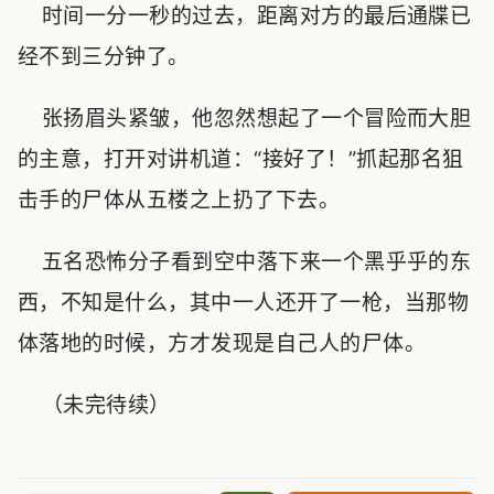
时间一分一秒的过去，距离对方的最后通牒已
经不到三分钟了。
张扬眉头紧皱，他忽然想起了一个冒险而大胆
的主意，打开对讲机道：“接好了！”抓起那名狙
击手的尸体从五楼之上扔了下去。
五名恐怖分子看到空中落下来一个黑乎乎的东
西，不知是什么，其中一人还开了一枪，当那物
体落地的时候，方才发现是自己人的尸体。
（未完待续）