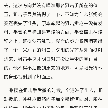
去，这次方向并没有瞄准那名狙击手所在的位
置，狙击手显然错愕了一下，不知为什么张扬会
突然丧失了准头，原本举起的狙击步枪并没有发
射，手雷的目标却是西墙的方向，手雷撞击在墙
壁之上，砸得沙石乱飞，爆炸的威力将西墙砸出
了一个一米左右的洞口，夕阳的光芒从外面投射
进来，狙击手这才明白对方投掷手雷的真正目
的，他不得不后撤到原来的地方，可是阳光将他
的身影投射到了地面上。
张扬在狙击手后撤的时候，全速冲了出去，扣
动扳机，冲锋枪愤怒的子弹全都倾泻向对方所在