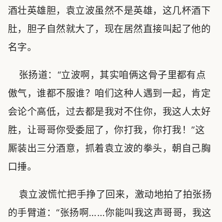
酒壮英雄胆，袁立波虽然不是英雄，这几杯酒下
肚，胆子自然就大了，现在居然直接叫起了他的
名字。
张扬道：“立波啊，其实咱俩这骨子里都有点
傲气，谁都不服谁？咱们这种人遇到一起，肯定
会论个高低，过去都是我对不住你，我这人太好
胜，让哥哥你受委屈了，你打我，你打我！”这
厮装出三分酒意，抓着袁立波的拳头，朝自己胸
口捶。
袁立波慌忙把手挣了回来，激动地拍了拍张扬
的手臂道：“张扬啊……你能叫我这声哥哥，我这