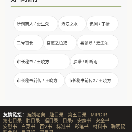
所谓商人 / 史生荣
沧浪之水
追问 / 丁捷
二号首长
官道之色戒
县领导 / 史生荣
市长秘书 / 王晓方
脸谱 / 叶听雨
市长秘书前传 / 王晓方
市长秘书前传2 / 王晓方
友情链接：
廉颇老矣
趣目录
第五目录
MIPDIR
第七目录
胖目录
福目录
目录i
安静书
安全书
安慰书
白菜书
百V书
标准书
彩笔书
材料书
聪明鼠