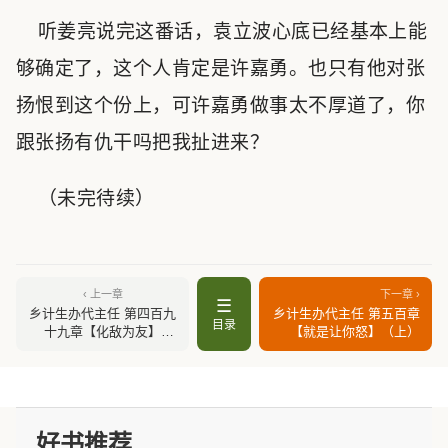
听姜亮说完这番话，袁立波心底已经基本上能
够确定了，这个人肯定是许嘉勇。也只有他对张
扬恨到这个份上，可许嘉勇做事太不厚道了，你
跟张扬有仇干吗把我扯进来？
（未完待续）
‹ 上一章
下一章 ›
☰
乡计生办代主任 第四百九
乡计生办代主任 第五百章
目录
十九章【化敌为友】
【就是让你怒】（上）
（上）
好书推荐