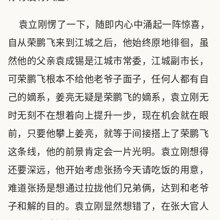
袁立刚愣了一下，随即内心中涌起一阵惊喜，
自从荣鹏飞来到江城之后，他始终原地徘徊，虽
然他的父亲袁成锡是江城市常委，江城副市长，
可荣鹏飞根本不给他老爷子面子，任何人都有自
己的嫡系，姜亮无疑是荣鹏飞的嫡系，袁立刚无
时无刻不在想着向上提升一步，现在机会就在眼
前，只要他攀上姜亮，就等于间接搭上了荣鹏飞
这条线，他的前景肯定会一片光明。袁立刚想得
还要深远，他开始考虑张扬今天请吃饭的用意，
难道张扬是想通过拉拢他们兄弟俩，达到和老爷
子和解的目的。袁立刚显然想错了，在张大官人