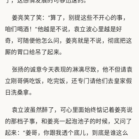
了，这感情发展的可够迅速的。
姜亮笑了笑：“算了，别提这些不开心的事，
咱们喝酒！”他越是不说，袁立波心里越是好
奇，可随便他怎么问，姜亮就是不说，彻底把这
厮的胃口给吊了起来。
张扬的诚意今天表现的淋漓尽致，他不但请袁
立刚哥俩吃饭，吃完饭，还专门请他们去皇家假
日洗桑拿。
袁立波虽然醉了，可心里面始终惦记着姜亮说
的那档子事，和姜亮一起泡池子的时候，又问了
起来：“姜哥，你跟我透个底儿，到底是谁这么