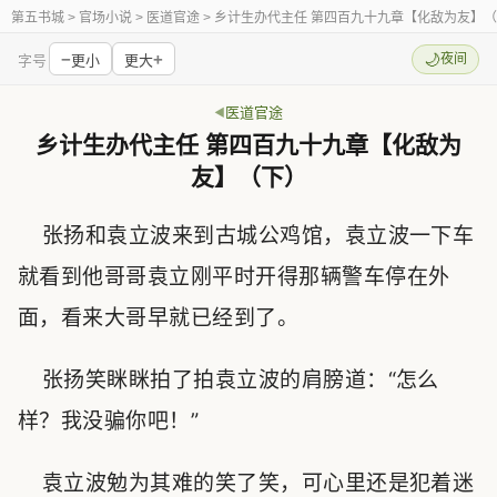
第五书城
> 官场小说 > 医道官途 > 乡计生办代主任 第四百九十九章【化敌为友】
−
+
🌙
夜间
字号
更小
更大
医道官途
乡计生办代主任 第四百九十九章【化敌为
友】（下）
张扬和袁立波来到古城公鸡馆，袁立波一下车
就看到他哥哥袁立刚平时开得那辆警车停在外
面，看来大哥早就已经到了。
张扬笑眯眯拍了拍袁立波的肩膀道：“怎么
样？我没骗你吧！”
袁立波勉为其难的笑了笑，可心里还是犯着迷